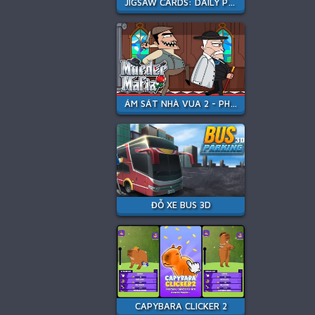
JIGSAW CARDS: DAILY PUZZLES
ÁM SÁT NHÀ VUA 2 - PHIÊN BẢN MAFIA
ĐỖ XE BUS 3D
CAPYBARA CLICKER 2