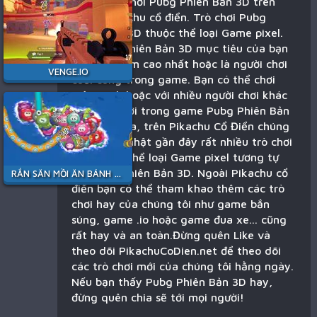
Bạn đang chơi Pubg Phiên Bản 3D trên
game Pikachu cổ điển. Trò chơi Pubg
Phiên Bản 3D thuộc thể loại Game pixel.
Với Pubg Phiên Bản 3D mục tiêu của bạn
là dành điểm cao nhất hoặc là người chơi
VENGE.IO
cuối cùng trong game. Bạn có thể chơi
một mình hoặc với nhiều người chơi khác
trên thế giới trong game Pubg Phiên Bản
3D. Ngoài ra, trên Pikachu Cổ Điển chúng
tôi đã cập nhật gần đây rất nhiều trò chơi
mới thuộc thể loại Game pixel tương tự
với Pubg Phiên Bản 3D. Ngoài Pikachu cổ
RẮN SĂN MỒI ĂN BÁNH KẸO
điển bạn có thể tham khao thêm các trò
chơi hay của chúng tôi như game bắn
súng, game .io hoặc game đua xe... cũng
rất hay và an toàn.Đừng quên Like và
theo dõi PikachuCoDien.net để theo dõi
các trò chơi mới của chúng tôi hằng ngày.
Nếu bạn thấy Pubg Phiên Bản 3D hay,
đừng quên chia sẽ tới mọi người!