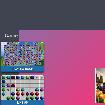
98
Cổ
Điển
Game
Bắn
Súng
Game Hay Nhất
Game
Đua
Xe
Game
Minecraft
PIKACHU BƯỚM
Game
Among
Us
Game
Thời
LINE 98