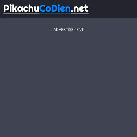
...
ADVERTISEMENT
Game
Mới
Game
Hay
Game
Hot
Pikachu
2003
Line