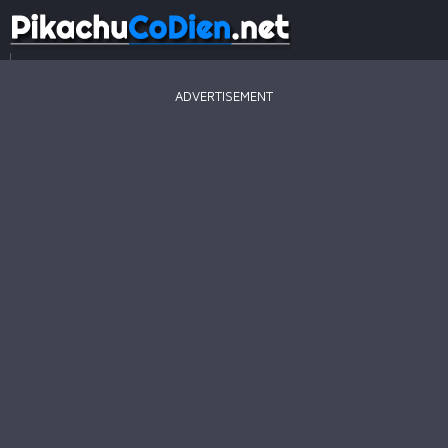
...
ADVERTISEMENT
Game
Mới
Game
Hay
Game
Hot
Pikachu
2003
Line