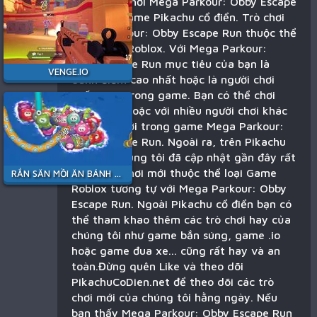
Bạn đang chơi Mega Parkour: Obby Escape
Run trên game Pikachu cổ điển. Trò chơi
Mega Parkour: Obby Escape Run thuộc thể
loại Game Roblox. Với Mega Parkour:
Obby Escape Run mục tiêu của bạn là
VENGE.IO
dành điểm cao nhất hoặc là người chơi
cuối cùng trong game. Bạn có thể chơi
một mình hoặc với nhiều người chơi khác
trên thế giới trong game Mega Parkour:
Obby Escape Run. Ngoài ra, trên Pikachu
Cổ Điển chúng tôi đã cập nhật gần đây rất
nhiều trò chơi mới thuộc thể loại Game
RẮN SĂN MỒI ĂN BÁNH KẸO
Roblox tương tự với Mega Parkour: Obby
Escape Run. Ngoài Pikachu cổ điển bạn có
thể tham khao thêm các trò chơi hay của
chúng tôi như game bắn súng, game .io
hoặc game đua xe... cũng rất hay và an
toàn.Đừng quên Like và theo dõi
PikachuCoDien.net để theo dõi các trò
chơi mới của chúng tôi hằng ngày. Nếu
bạn thấy Mega Parkour: Obby Escape Run