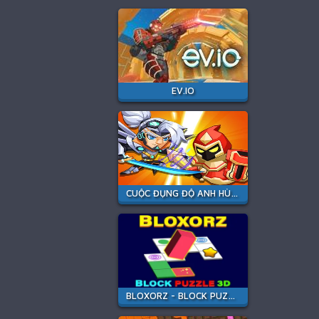
EV.IO
CUỘC ĐỤNG ĐỘ ANH HÙNG
BLOXORZ - BLOCK PUZZLE 3D