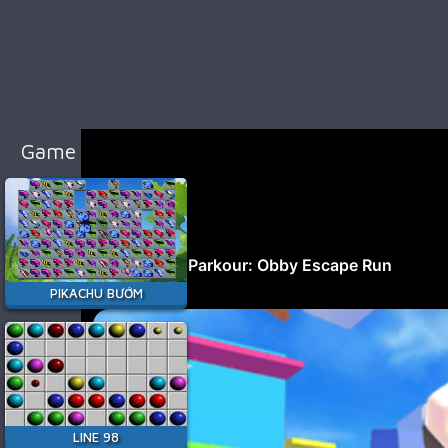
98
Cổ
Điển
Game
Bắn
Súng
Game Hay Nhất
Game
Đua
Xe
Game
Minecraft
PIKACHU BƯỚM
Game
Among
Us
Game
Thời
LINE 98