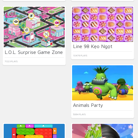
Line 98 Kẹo Ngọt
L.O.L. Surprise Game Zone
10476 PLAYS
7023 PLAYS
Animals Party
5064 PLAYS