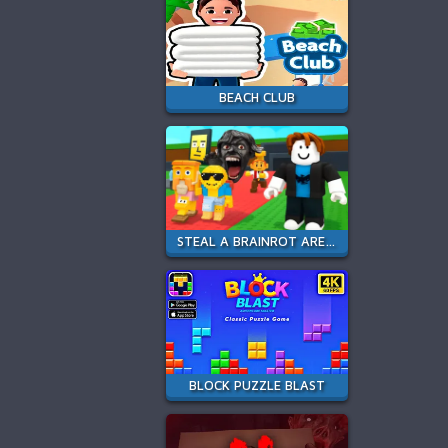
BEACH CLUB
STEAL A BRAINROT ARENA 67
BLOCK PUZZLE BLAST