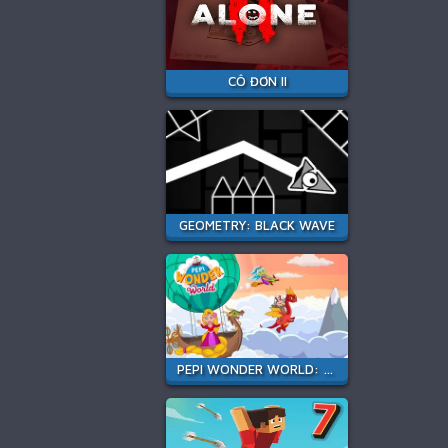
CÔ ĐƠN II
GEOMETRY: BLACK WAVE
PEPI WONDER WORLD: MAGIC ISLE!