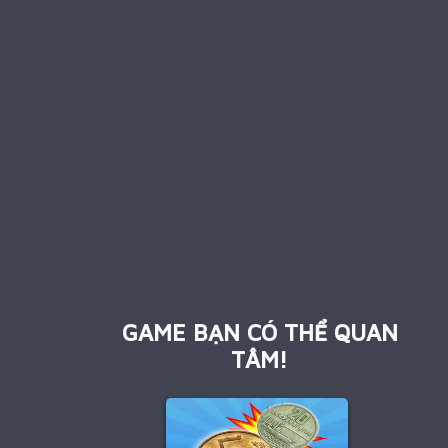
GAME BẠN CÓ THỂ QUAN
TÂM!