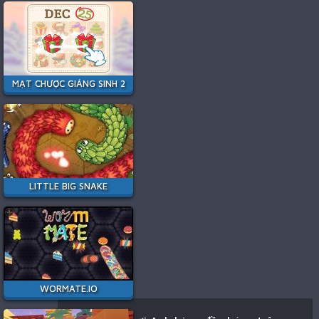
MẠT CHƯỢC GIÁNG SINH 2
LITTLE BIG SNAKE
WORMATE.IO