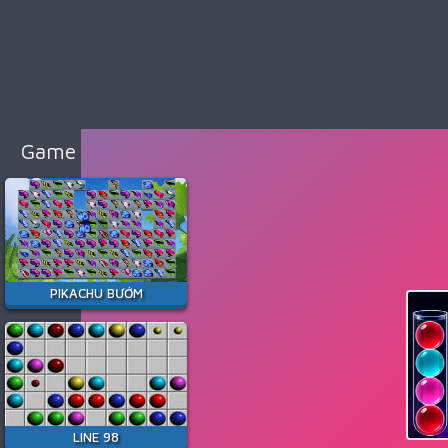
98
Cổ
Điển
Game
Bắn
Súng
Game Hay Nhất
Game
Đua
Xe
Game
Minecraft
PIKACHU BƯỚM
Game
Among
Us
Game
Thời
LINE 98