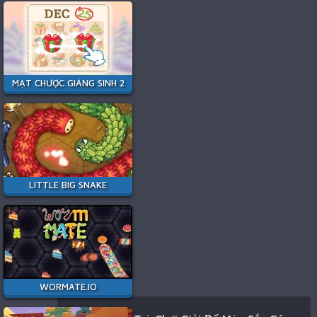
MẠT CHƯỢC GIÁNG SINH 2
LITTLE BIG SNAKE
WORMATE.IO