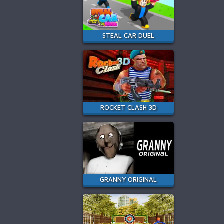
STEAL CAR DUEL
ROCKET CLASH 3D
GRANNY ORIGINAL