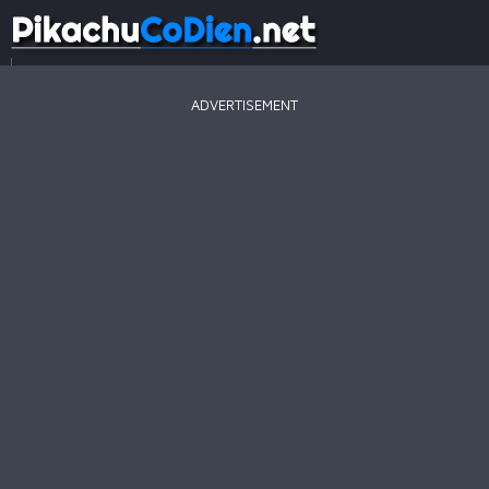
...
ADVERTISEMENT
Game
Mới
Game
Hay
Game
Hot
Pikachu
2003
Line