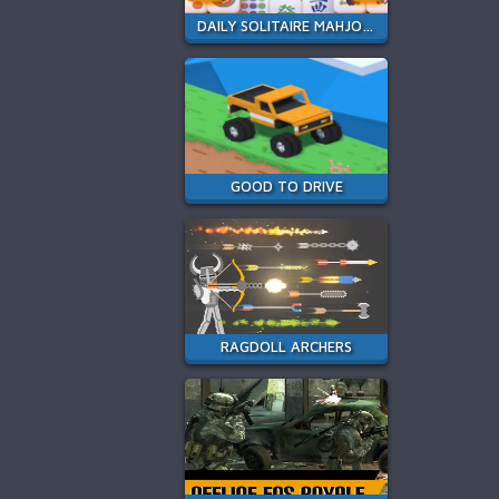
DAILY SOLITAIRE MAHJONG CLASSIC
GOOD TO DRIVE
RAGDOLL ARCHERS