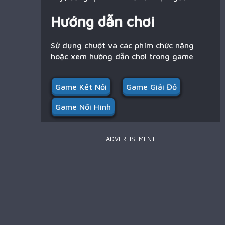
Hướng dẫn chơi
Sử dụng chuột và các phím chức năng
hoặc xem hướng dẫn chơi trong game
Game Kết Nối
Game Giải Đố
Game Nối Hình
ADVERTISEMENT