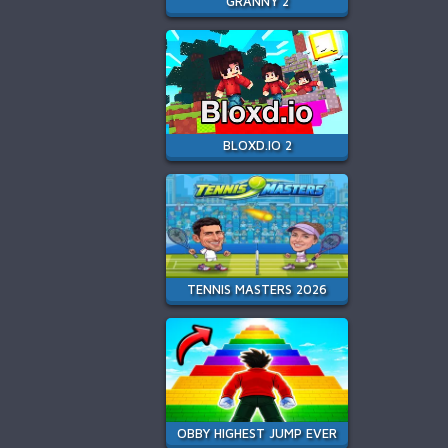
GRANNY 2
BLOXD.IO 2
TENNIS MASTERS 2026
OBBY HIGHEST JUMP EVER