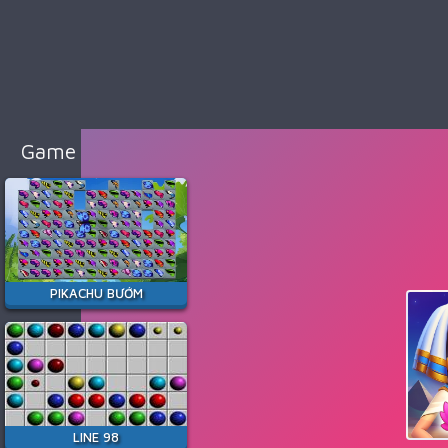
98
Cổ
Điển
Game
Bắn
Súng
Game Hay Nhất
Game
Đua
Xe
Game
Minecraft
PIKACHU BƯỚM
Game
Among
Us
Game
Thời
LINE 98