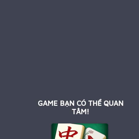
GAME BẠN CÓ THỂ QUAN
TÂM!