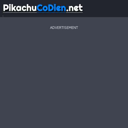
...
ADVERTISEMENT
Game
Mới
Game
Hay
Game
Hot
Pikachu
2003
Line