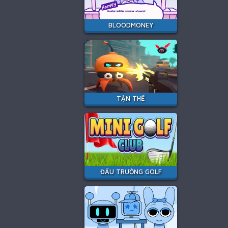
BLOODMONEY
TẬN THẾ
ĐẤU TRƯỜNG GOLF