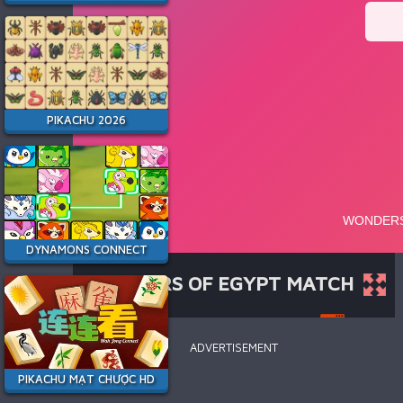
Trang
Game
.IO
PIKACHU 2026
Game
Hành
Động
Game
Chiến
Thuật
DYNAMONS CONNECT
Game
WONDERS OF EGYPT MATCH
Kỹ
Năng
ADVERTISEMENT
Battle
Royale
PIKACHU MẠT CHƯỢC HD