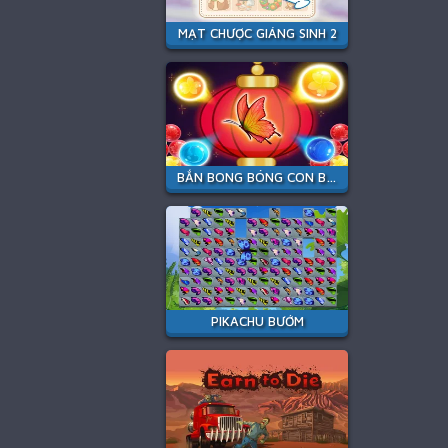
MẠT CHƯỢC GIÁNG SINH 2
BẮN BONG BÓNG CON BƯỚM
PIKACHU BƯỚM