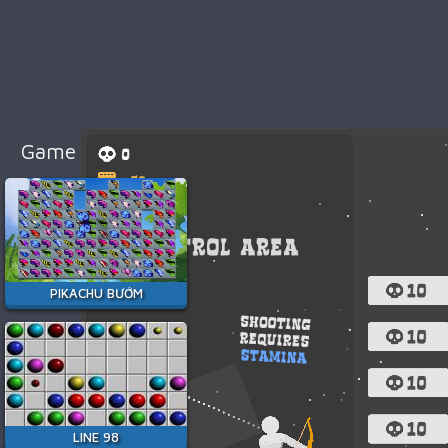
98
Cổ
Điển
Game
Bắn
Súng
Game Hay Nhất
Game
Đua
Xe
Game
Minecraft
PIKACHU BƯỚM
Game
Among
Us
Game
Thời
LINE 98