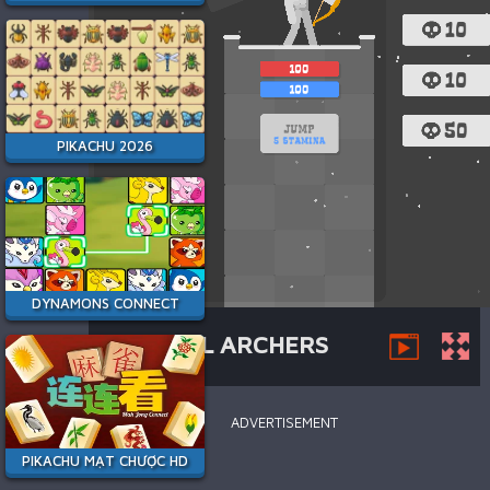
Trang
Game
.IO
PIKACHU 2026
Game
Hành
Động
Game
Chiến
Thuật
DYNAMONS CONNECT
Game
RAGDOLL ARCHERS
Kỹ
Năng
ADVERTISEMENT
Battle
Royale
PIKACHU MẠT CHƯỢC HD