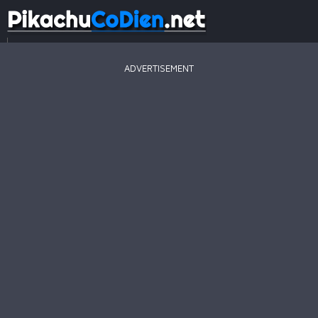
...
ADVERTISEMENT
Game
Mới
Game
Hay
Game
Hot
Pikachu
2003
Line