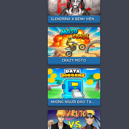
SLENDRINA X BỆNH VIỆN TỐI
CRAZY MOTO
NHỮNG NGƯỜI ĐÀO TẠO DỮ LIỆU