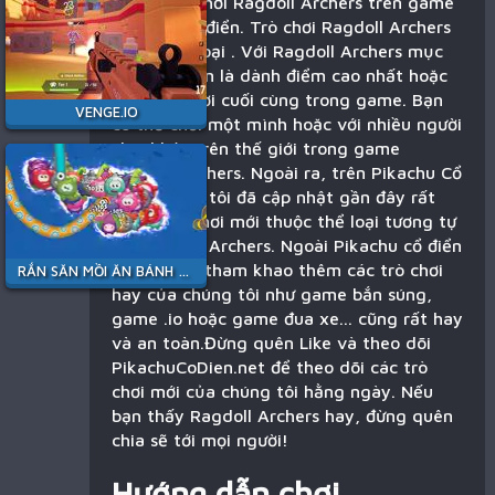
Bạn đang chơi Ragdoll Archers trên game
Pikachu cổ điển. Trò chơi Ragdoll Archers
thuộc thể loại . Với Ragdoll Archers mục
tiêu của bạn là dành điểm cao nhất hoặc
là người chơi cuối cùng trong game. Bạn
VENGE.IO
có thể chơi một mình hoặc với nhiều người
chơi khác trên thế giới trong game
Ragdoll Archers. Ngoài ra, trên Pikachu Cổ
Điển chúng tôi đã cập nhật gần đây rất
nhiều trò chơi mới thuộc thể loại tương tự
với Ragdoll Archers. Ngoài Pikachu cổ điển
bạn có thể tham khao thêm các trò chơi
RẮN SĂN MỒI ĂN BÁNH KẸO
hay của chúng tôi như game bắn súng,
game .io hoặc game đua xe... cũng rất hay
và an toàn.Đừng quên Like và theo dõi
PikachuCoDien.net để theo dõi các trò
chơi mới của chúng tôi hằng ngày. Nếu
bạn thấy Ragdoll Archers hay, đừng quên
chia sẽ tới mọi người!
Hướng dẫn chơi