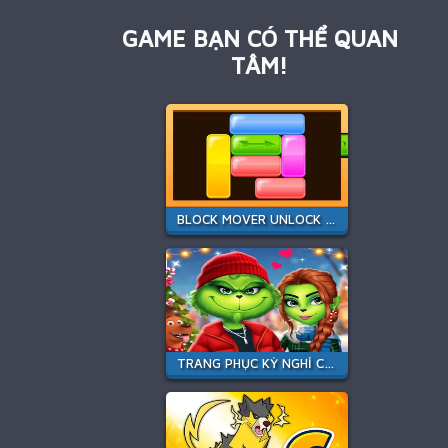
GAME BẠN CÓ THỂ QUAN
TÂM!
BLOCK MOVER UNLOCK YOUR BRAIN
TRANG PHỤC KỲ NGHỈ CỦA CẶP ĐÔI PHÁP