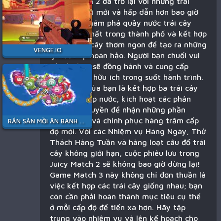
Juicy Match 2 đã trở lại với những trải
nghiệm tươi mới và hấp dẫn hơn bao giờ
hết! Hãy khám phá quầy nước trái cây
tuyệt vời nhất trong thành phố và kết hợp
những trái cây thơm ngon để tạo ra những
VENGE.IO
ly nước ép hoàn hảo. Người bạn chuối vui
vẻ của bạn sẽ đồng hành và cung cấp
những mẹo hữu ích trong suốt hành trình.
Nhiệm vụ của bạn là kết hợp ba trái cây
trở lên để ép nước, kích hoạt các phản
ứng dây chuyền để nhận những phần
thưởng lớn và chinh phục hàng trăm cấp
RẮN SĂN MỒI ĂN BÁNH KẸO
độ mới. Với các Nhiệm vụ Hàng Ngày, Thử
Thách Hàng Tuần và hàng loạt câu đố trái
cây không giới hạn, cuộc phiêu lưu trong
Juicy Match 2 sẽ không bao giờ dừng lại!
Game Match 3 này không chỉ đơn thuần là
việc kết hợp các trái cây giống nhau; bạn
còn cần phải hoàn thành mục tiêu cụ thể
ở mỗi cấp độ để tiến xa hơn. Hãy tập
trung vào nhiệm vụ và lên kế hoạch cho