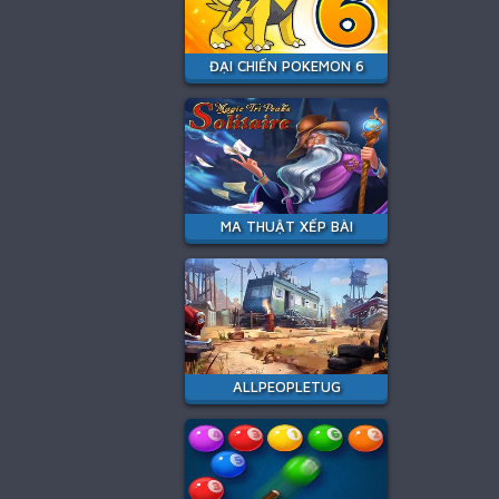
ĐẠI CHIẾN POKEMON 6
MA THUẬT XẾP BÀI
ALLPEOPLETUG