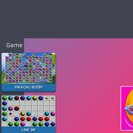
98
Cổ
Điển
Game
Bắn
Súng
Game Hay Nhất
Game
Đua
Xe
Game
Minecraft
PIKACHU BƯỚM
Game
Among
Us
Game
Thời
LINE 98