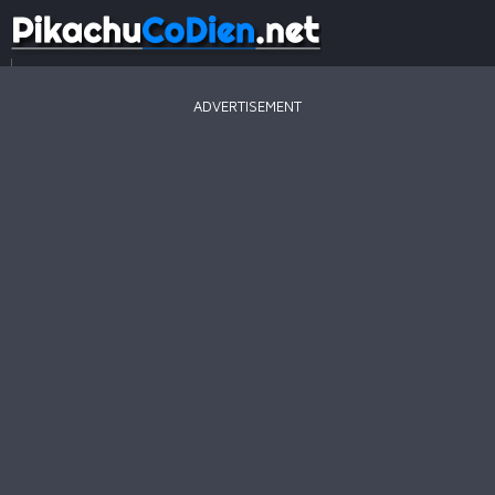
...
ADVERTISEMENT
Game
Mới
Game
Hay
Game
Hot
Pikachu
2003
Line