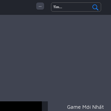
...
 Minecraft
Hành Động
Game Mới Nhất