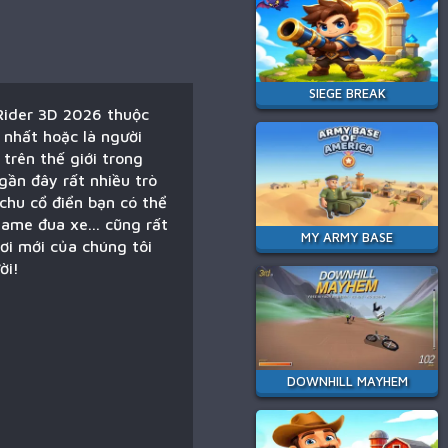
SIEGE BREAK
Rider 3D 2026 thuộc
 nhất hoặc là người
trên thế giới trong
gần đây rất nhiều trò
chu cổ điển bạn có thể
ame đua xe... cũng rất
MY ARMY BASE
ơi mới của chúng tôi
ời!
DOWNHILL MAYHEM