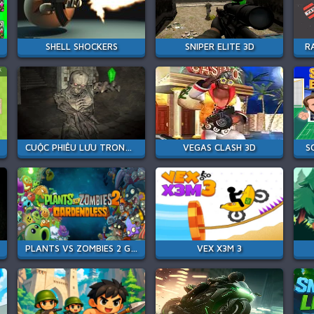
SHELL SHOCKERS
SNIPER ELITE 3D
R
CUỘC PHIÊU LƯU TRONG VÙNG CHẾT
VEGAS CLASH 3D
S
PLANTS VS ZOMBIES 2 GARDENDLESS
VEX X3M 3