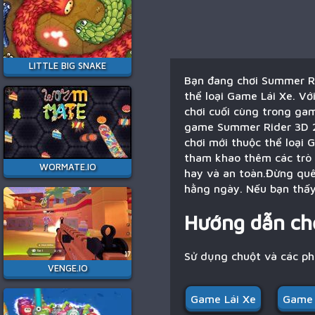
LITTLE BIG SNAKE
Bạn đang chơi Summer Ri
thể loại Game Lái Xe. V
chơi cuối cùng trong gam
game Summer Rider 3D 20
chơi mới thuộc thể loại
tham khao thêm các trò 
WORMATE.IO
hay và an toàn.Đừng quên
hằng ngày. Nếu bạn thấy
Hướng dẫn ch
Sử dụng chuột và các p
VENGE.IO
Game Lái Xe
Game 