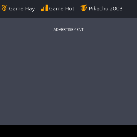
Game Hay
Game Hot
Pikachu 2003
ADVERTISEMENT
Điển
Game Bắn Súng
Game Đua Xe
Game
g Us
Game Thời Trang
Game .IO
Game 
 Thuật
Game Kỹ Năng
Battle Royale