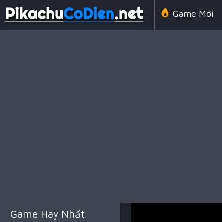
Game Mới
Line 98 Cổ 
Game Amon
Game Chiến
Game Hay Nhất