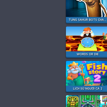
TUNG SAHUR BOTS CHASE ROOM
WORDS OR DIE
LỊCH SỬ NGƯỜI CÁ 2