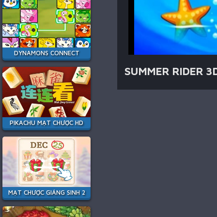
DYNAMONS CONNECT
SUMMER RIDER 3
PIKACHU MẠT CHƯỢC HD
MẠT CHƯỢC GIÁNG SINH 2