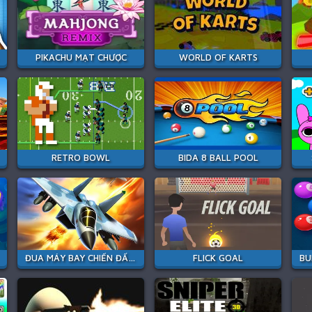
PIKACHU MẠT CHƯỢC
WORLD OF KARTS
RETRO BOWL
BIDA 8 BALL POOL
ĐUA MÁY BAY CHIẾN ĐẤU PHẢN LỰC
FLICK GOAL