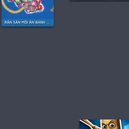
RẮN SĂN MỒI ĂN BÁNH KẸO