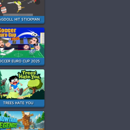
AGDOLL HIT STICKMAN
OCCER EURO CUP 2025
TREES HATE YOU