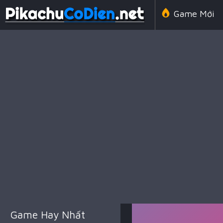
Game Mới
Line 98 Cổ 
Game Amon
Game Chiến
Game Hay Nhất