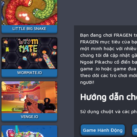
LITTLE BIG SNAKE
Bạn đang chơi FRAGEN tr
FRAGEN mục tiêu của bạn
một mình hoặc với nhiều
chúng tôi đã cập nhật g
Ngoài Pikachu cổ điển b
game .io hoặc game đua 
WORMATE.IO
theo dõi các trò chơi m
người!
Hướng dẫn ch
Sử dụng chuột và các p
VENGE.IO
Game Hành Động
G