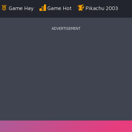
Game Hay
Game Hot
Pikachu 2003
ADVERTISEMENT
Điển
Game Bắn Súng
Game Đua Xe
Game
g Us
Game Thời Trang
Game .IO
Game 
 Thuật
Game Kỹ Năng
Battle Royale