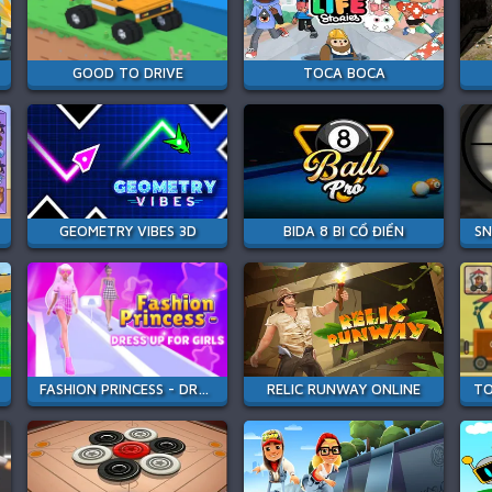
GOOD TO DRIVE
TOCA BOCA
GEOMETRY VIBES 3D
BIDA 8 BI CỔ ĐIỂN
SN
FASHION PRINCESS - DRESS UP FOR GIRLS
RELIC RUNWAY ONLINE
TO