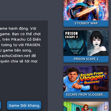
STICKBOY WAR
Game hành động. Với
game. Bạn có thể chơi
, trên Pikachu Cổ Điển
g tương tự với FRAGEN.
hư game bắn súng,
ikachuCoDien.net để
PRISON SCAPE 2
quên chia sẽ tới mọi
ESCAPE FROM VLOGGER: RUNAWAY
Game Đối Kháng