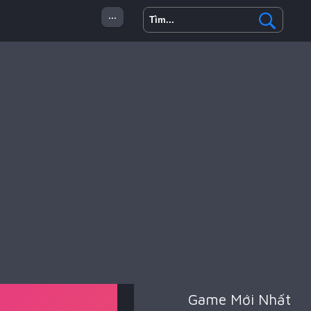
...
 Minecraft
Hành Động
Game Mới Nhất