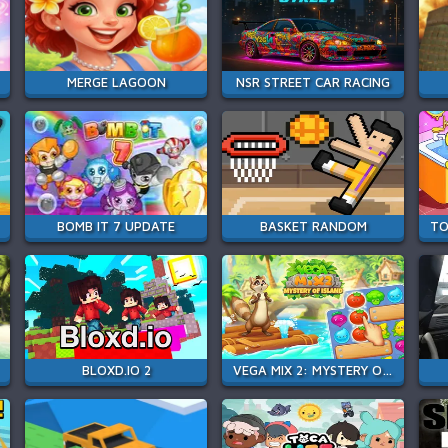
MERGE LAGOON
NSR STREET CAR RACING
BOMB IT 7 UPDATE
BASKET RANDOM
BLOXD.IO 2
VEGA MIX 2: MYSTERY OF ISLAND