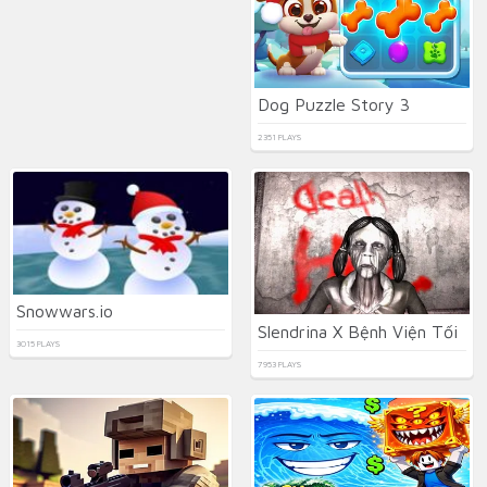
Dog Puzzle Story 3
2351 PLAYS
Snowwars.io
Slendrina X Bệnh Viện Tối
3015 PLAYS
7953 PLAYS