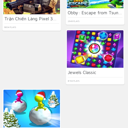
Obby: Escape from Tsunami Brainrot
Trận Chiến Làng Pixel 3D.IO
2649 PLAYS
6834 PLAYS
Jewels Classic
8194 PLAYS