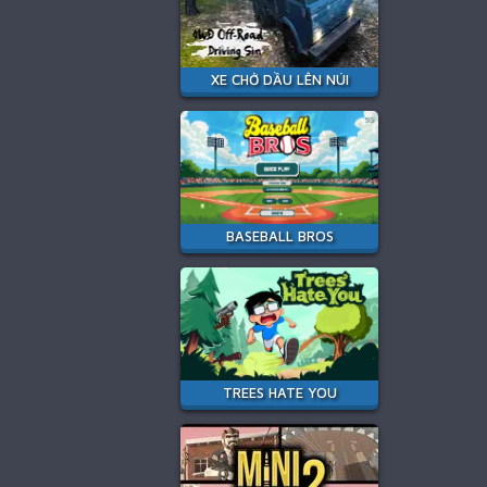
XE CHỞ DẦU LÊN NÚI
BASEBALL BROS
TREES HATE YOU