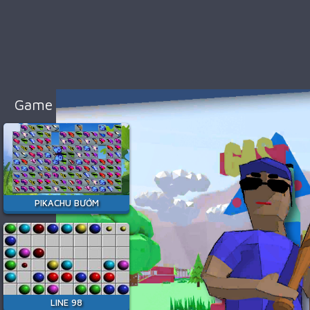
98
Cổ
Điển
Game
Bắn
Súng
Game Hay Nhất
Game
Đua
Xe
Game
Minecraft
PIKACHU BƯỚM
Game
Among
Us
Game
Thời
LINE 98