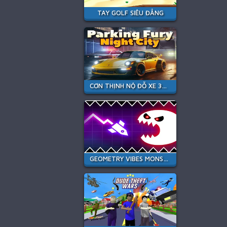
TAY GOLF SIÊU ĐẲNG
CƠN THỊNH NỘ ĐỖ XE 3D: THÀNH PHỐ ĐÊM
GEOMETRY VIBES MONSTER