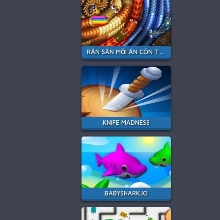
RẮN SĂN MỒI ĂN CÔN TRÙNG
KNIFE MADNESS
BABYSHARK.IO