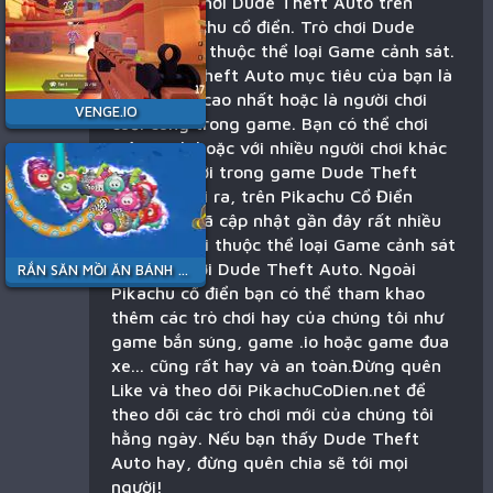
Bạn đang chơi Dude Theft Auto trên
game Pikachu cổ điển. Trò chơi Dude
Theft Auto thuộc thể loại Game cảnh sát.
Với Dude Theft Auto mục tiêu của bạn là
dành điểm cao nhất hoặc là người chơi
VENGE.IO
cuối cùng trong game. Bạn có thể chơi
một mình hoặc với nhiều người chơi khác
trên thế giới trong game Dude Theft
Auto. Ngoài ra, trên Pikachu Cổ Điển
chúng tôi đã cập nhật gần đây rất nhiều
trò chơi mới thuộc thể loại Game cảnh sát
tương tự với Dude Theft Auto. Ngoài
RẮN SĂN MỒI ĂN BÁNH KẸO
Pikachu cổ điển bạn có thể tham khao
thêm các trò chơi hay của chúng tôi như
game bắn súng, game .io hoặc game đua
xe... cũng rất hay và an toàn.Đừng quên
Like và theo dõi PikachuCoDien.net để
theo dõi các trò chơi mới của chúng tôi
hằng ngày. Nếu bạn thấy Dude Theft
Auto hay, đừng quên chia sẽ tới mọi
người!