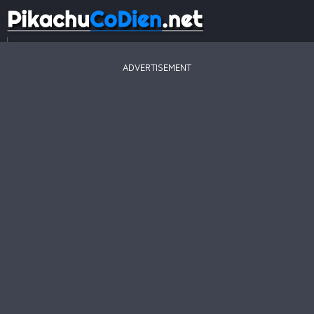
...
ADVERTISEMENT
Game
Mới
Game
Hay
Game
Hot
Pikachu
2003
Line