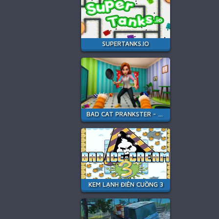
SUPERTANKS.IO
BAD CAT PRANKSTER - MOM IS RETURN
KEM LẠNH ĐIÊN CUỒNG 3