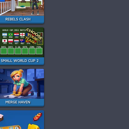
REBELS CLASH
 SMALL WORLD CUP 2
MERGE HAVEN