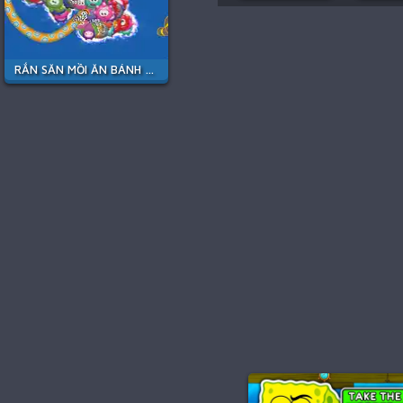
RẮN SĂN MỒI ĂN BÁNH KẸO