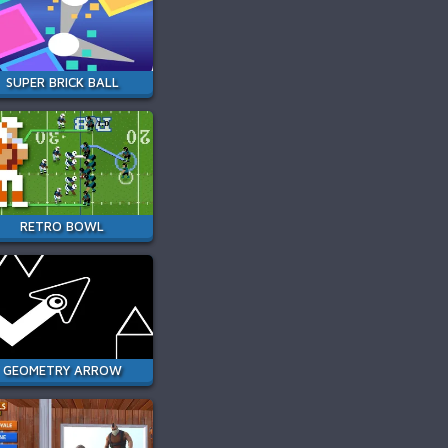
SUPER BRICK BALL
RETRO BOWL
GEOMETRY ARROW