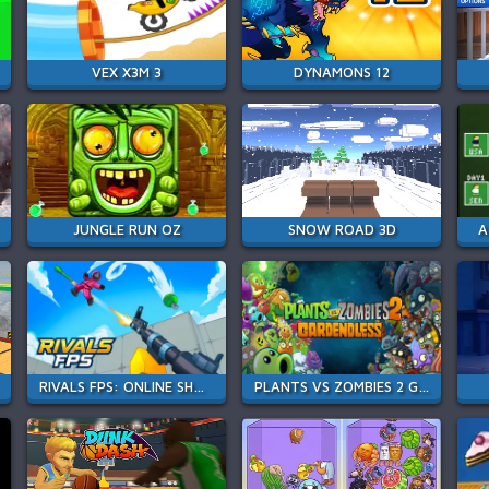
VEX X3M 3
DYNAMONS 12
JUNGLE RUN OZ
SNOW ROAD 3D
A
RIVALS FPS: ONLINE SHOOTER
PLANTS VS ZOMBIES 2 GARDENDLESS