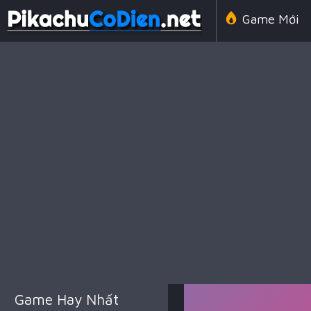
Game Mới
Line 98 Cổ 
Game Amon
Game Chiến
Game Hay Nhất