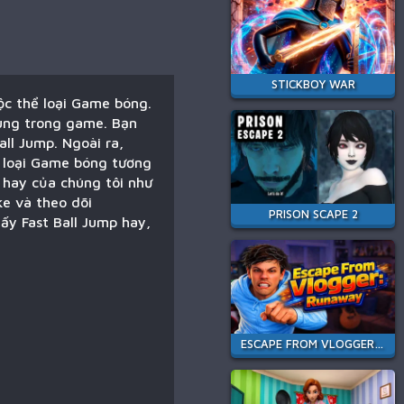
STICKBOY WAR
ộc thể loại Game bóng.
cùng trong game. Bạn
all Jump. Ngoài ra,
ể loại Game bóng tương
i hay của chúng tôi như
ke và theo dõi
PRISON SCAPE 2
ấy Fast Ball Jump hay,
ESCAPE FROM VLOGGER: RUNAWAY