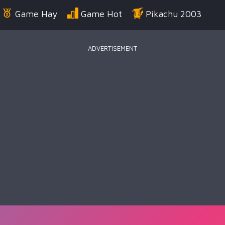
Game Hay
Game Hot
Pikachu 2003
ADVERTISEMENT
Điển
Game Bắn Súng
Game Đua Xe
Game
g Us
Game Thời Trang
Game .IO
Game 
 Thuật
Game Kỹ Năng
Battle Royale