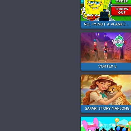
NO, I'M NOT A PLANKTON
VORTEX 9
SAFARI STORY MAHJONG