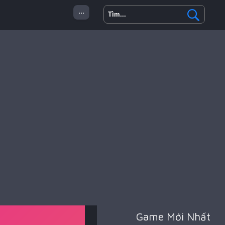
...
 Minecraft
Hành Động
Game Mới Nhất