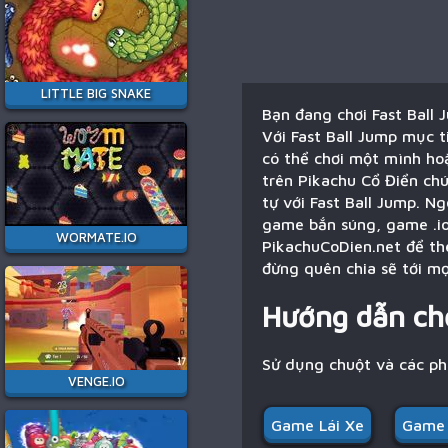
LITTLE BIG SNAKE
Bạn đang chơi Fast Ball 
Với Fast Ball Jump mục t
có thể chơi một mình hoặ
trên Pikachu Cổ Điển chú
tự với Fast Ball Jump. N
game bắn súng, game .io
WORMATE.IO
PikachuCoDien.net để the
đừng quên chia sẽ tới mọ
Hướng dẫn ch
Sử dụng chuột và các p
VENGE.IO
Game Lái Xe
Game