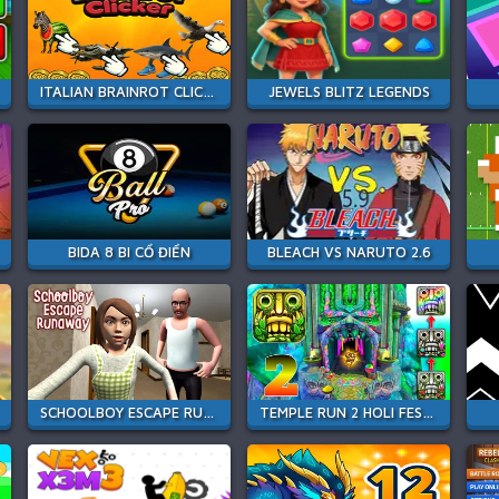
ITALIAN BRAINROT CLICKER
JEWELS BLITZ LEGENDS
BIDA 8 BI CỔ ĐIỂN
BLEACH VS NARUTO 2.6
SCHOOLBOY ESCAPE RUNAWAY
TEMPLE RUN 2 HOLI FESTIVAL