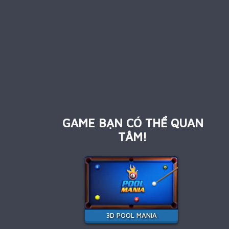
GAME BẠN CÓ THỂ QUAN
TÂM!
3D POOL MANIA