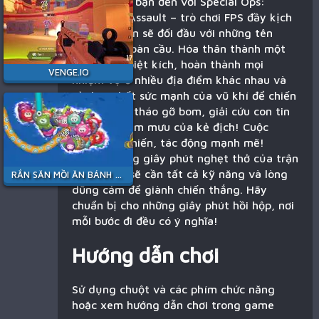
Chào mừng bạn đến với Special Ops:
Operation Assault – trò chơi FPS đầy kịch
tính, nơi bạn sẽ đối đầu với những tên
khủng bố toàn cầu. Hóa thân thành một
người lính biệt kích, hoàn thành mọi
VENGE.IO
nhiệm vụ ở nhiều địa điểm khác nhau và
sử dụng hết sức mạnh của vũ khí để chiến
thắng. Hãy tháo gỡ bom, giải cứu con tin
và phá vỡ âm mưu của kẻ địch! Cuộc
chiến cận chiến, tác động mạnh mẽ!
Trong những giây phút nghẹt thở của trận
chiến, bạn sẽ cần tất cả kỹ năng và lòng
RẮN SĂN MỒI ĂN BÁNH KẸO
dũng cảm để giành chiến thắng. Hãy
chuẩn bị cho những giây phút hồi hộp, nơi
mỗi bước đi đều có ý nghĩa!
Hướng dẫn chơi
Sử dụng chuột và các phím chức năng
hoặc xem hướng dẫn chơi trong game