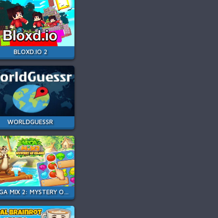
BLOXD.IO 2
WORLDGUESSR
VEGA MIX 2: MYSTERY OF ISLAND