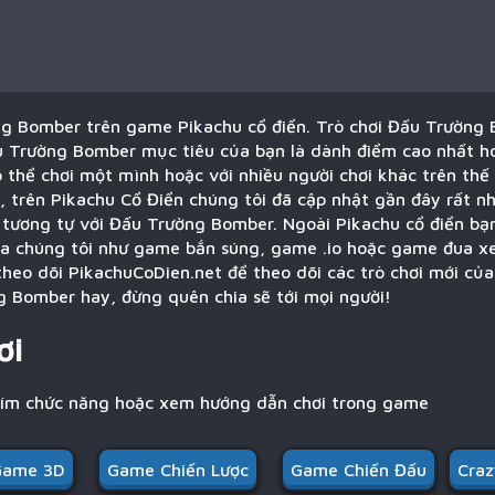
g Bomber trên game Pikachu cổ điển. Trò chơi Đấu Trường 
u Trường Bomber mục tiêu của bạn là dành điểm cao nhất hoặ
 thể chơi một mình hoặc với nhiều người chơi khác trên thế
 trên Pikachu Cổ Điển chúng tôi đã cập nhật gần đây rất nh
c tương tự với Đấu Trường Bomber. Ngoài Pikachu cổ điển bạ
ủa chúng tôi như game bắn súng, game .io hoặc game đua xe.
heo dõi PikachuCoDien.net để theo dõi các trò chơi mới của
 Bomber hay, đừng quên chia sẽ tới mọi người!
ơi
hím chức năng hoặc xem hướng dẫn chơi trong game
Game 3D
Game Chiến Lược
Game Chiến Đấu
Cra