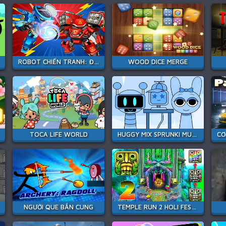
ROBOT CHIẾN TRANH: ĐẤU TRƯỜNG MÁY MÓC
WOOD DICE MERGE
TOCA LIFE WORLD
HUGGY MIX SPRUNKI MUSIC BOX
NGƯỜI QUE BẮN CUNG
TEMPLE RUN 2 HOLI FESTIVAL