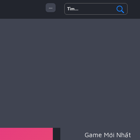
...
 Minecraft
Hành Động
Game Mới Nhất