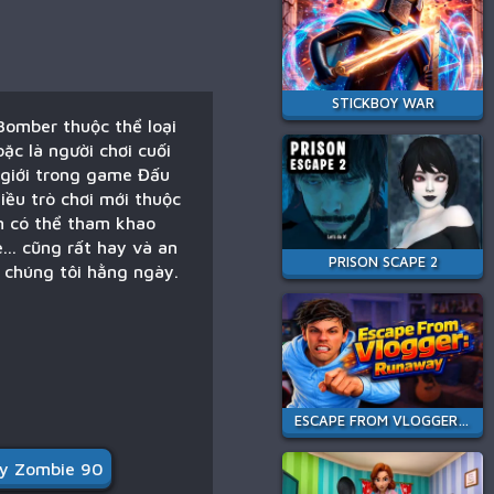
STICKBOY WAR
Bomber thuộc thể loại
c là người chơi cuối
 giới trong game Đấu
iều trò chơi mới thuộc
n có thể tham khao
.. cũng rất hay và an
PRISON SCAPE 2
 chúng tôi hằng ngày.
ESCAPE FROM VLOGGER: RUNAWAY
zy Zombie 90