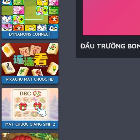
DYNAMONS CONNECT
ĐẤU TRƯỜNG BO
PIKACHU MẠT CHƯỢC HD
MẠT CHƯỢC GIÁNG SINH 2