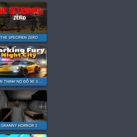
THE SPECIMEN ZERO
CƠN THỊNH NỘ ĐỖ XE 3D: THÀNH PHỐ ĐÊM
GRANNY HORROR 2