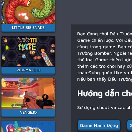
LITTLE BIG SNAKE
Bạn đang chơi Đấu Trườn
Game chiến lược. Với Đấ
cùng trong game. Bạn có
Trường Bomber. Ngoài ra,
thể loại Game chiến lượ
thêm các trò chơi hay c
WORMATE.IO
toàn.Đừng quên Like và t
Nếu bạn thấy Đấu Trường
Hướng dẫn ch
Sử dụng chuột và các p
VENGE.IO
Game Hành Động