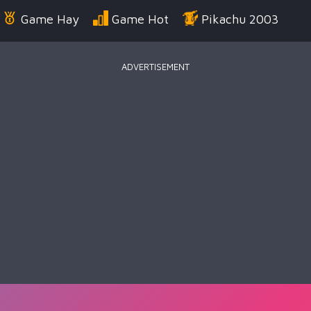
Game Hay
Game Hot
Pikachu 2003
ADVERTISEMENT
Điển
Game Bắn Súng
Game Đua Xe
Game
g Us
Game Thời Trang
Game .IO
Game 
 Thuật
Game Kỹ Năng
Battle Royale