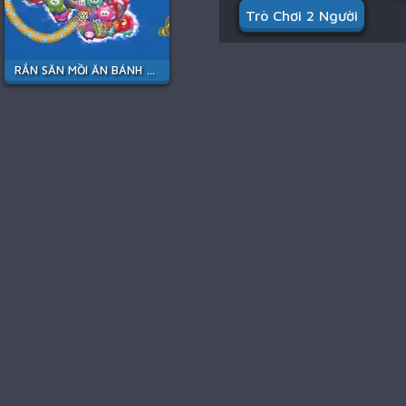
Trò Chơi 2 Người
RẮN SĂN MỒI ĂN BÁNH KẸO