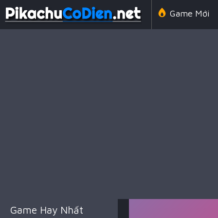
Game Mới
Line 98 Cổ 
Game Amon
Game Chiến
Game Hay Nhất