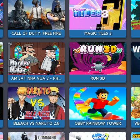
CALL OF DUTY: FREE FIRE
MAGIC TILES 3
ÁM SÁT NHÀ VUA 2 - PHIÊN BẢN MAFIA
RUN 3D
BLEACH VS NARUTO 2.6
OBBY RAINBOW TOWER