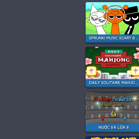
SPRUNKI MUSIC SCARY BEAT BOX
DAILY SOLITAIRE MAHJONG CLASSIC
NƯỚC VÀ LỮA 6