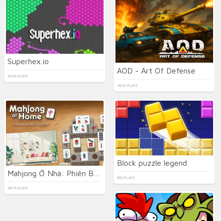
Superhex.io
AOD - Art Of Defense
3045 PLAYS
1802 PLAYS
Block puzzle legend
Mahjong Ở Nhà: Phiên Bản Bắc Âu
950 PLAYS
3875 PLAYS