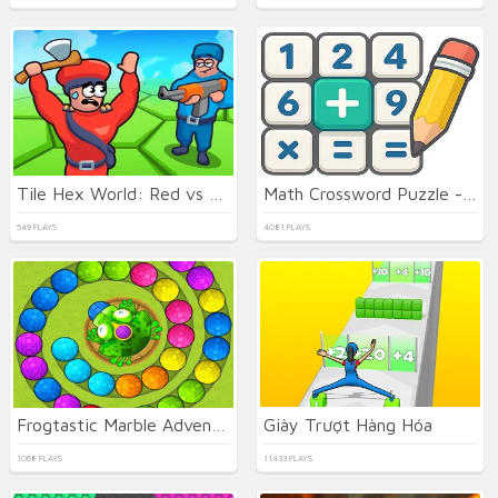
Tile Hex World: Red vs Blue
Math Crossword Puzzle - Genius Edition
549 PLAYS
4081 PLAYS
Frogtastic Marble Adventure
Giày Trượt Hàng Hóa
1068 PLAYS
11433 PLAYS