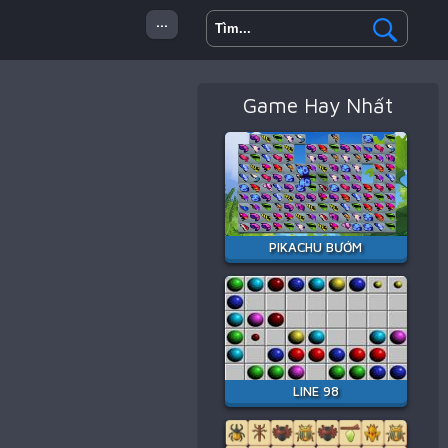
...
Game Hay Nhất
 Minecraft
Hành Động
PIKACHU BƯỚM
LINE 98