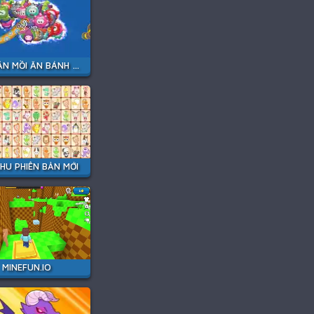
RẮN SĂN MỒI ĂN BÁNH KẸO
HU PHIÊN BẢN MỚI
MINEFUN.IO