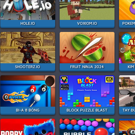
HOLE.IO
VOXIOM.IO
SHOOTERZ.IO
FRUIT NINJA 2024
KIM
BI-A 8 BÓNG
BLOCK PUZZLE BLAST