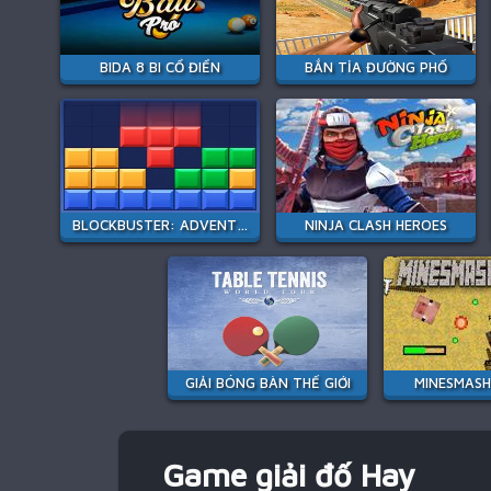
BIDA 8 BI CỔ ĐIỂN
BẮN TỈA ĐƯỜNG PHỐ
BLOCKBUSTER: ADVENTURES PUZZLE
NINJA CLASH HEROES
GIẢI BÓNG BÀN THẾ GIỚI
MINESMASH
Game giải đố Hay