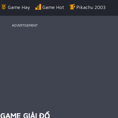
Game Hay
Game Hot
Pikachu 2003
ADVERTISEMENT
Điển
Game Bắn Súng
Game Đua Xe
Game
g Us
Game Thời Trang
Game .IO
Game 
 Thuật
Game Kỹ Năng
Battle Royale
GAME GIẢI ĐỐ