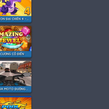
POKEMON ĐẠI CHIẾN 4 - POKEMON GO
 CƯƠNG CỔ ĐIỂN
TAY ĐUA MOTO ĐƯỜNG TRƯỜNG