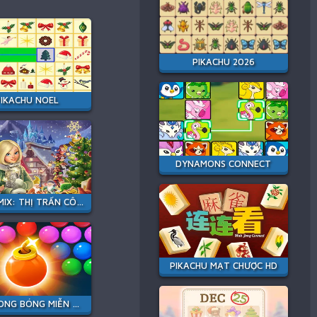
PIKACHU 2026
IKACHU NOEL
DYNAMONS CONNECT
VEGA MIX: THỊ TRẤN CÔ TIÊN
PIKACHU MẠT CHƯỢC HD
BẮN BONG BÓNG MIỄN PHÍ 3