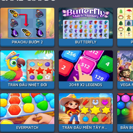
PIKACHU BƯỚM 2
BUTTERFLY
P
TRẬN ĐẤU NHIỆT ĐỚI
2048 X2 LEGENDS
EVERMATCH
TRẬN ĐẤU MIỀN TÂY HOANG DÃ