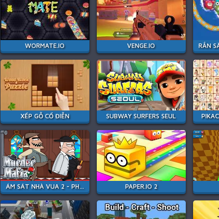
WORMATE.IO
VENGE.IO
XẾP GỖ CỔ ĐIỄN
SUBWAY SURFERS SEUL
PIKAC
ÁM SÁT NHÀ VUA 2 - PHIÊN BẢN MAFIA
PAPER.IO 2