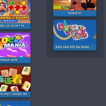
VENGE.IO
WONDERS OF EGYPT MATCH
RẮN SĂN MỒI ĂN BÁNH KẸO
MANIA KHỐI
HU MẠT CHƯỢC HD