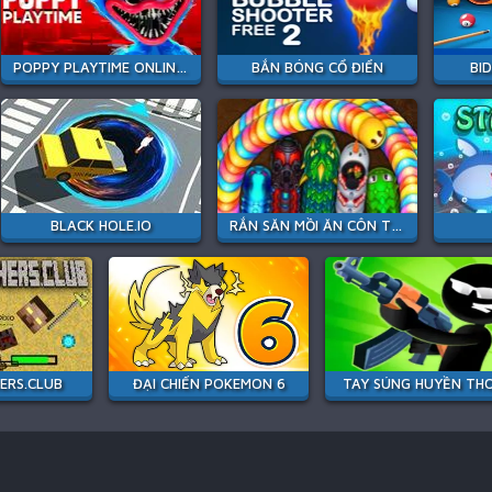
POPPY PLAYTIME ONLINE EDITION
BẮN BÓNG CỔ ĐIỂN
BI
BLACK HOLE.IO
RẮN SĂN MỒI ĂN CÔN TRÙNG
ERS.CLUB
ĐẠI CHIẾN POKEMON 6
TAY SÚNG HUYỀN THO