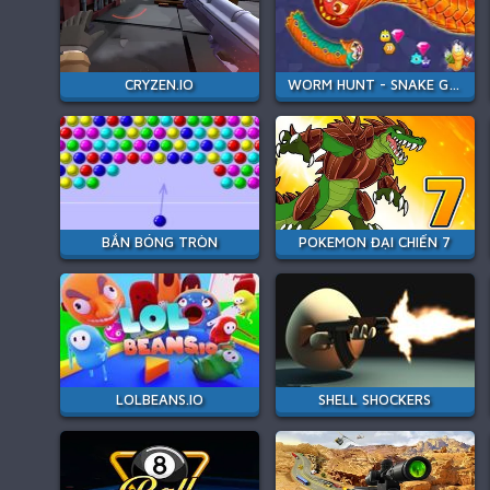
CRYZEN.IO
WORM HUNT - SNAKE GAME IO ZONE
BẮN BÓNG TRÒN
POKEMON ĐẠI CHIẾN 7
LOLBEANS.IO
SHELL SHOCKERS