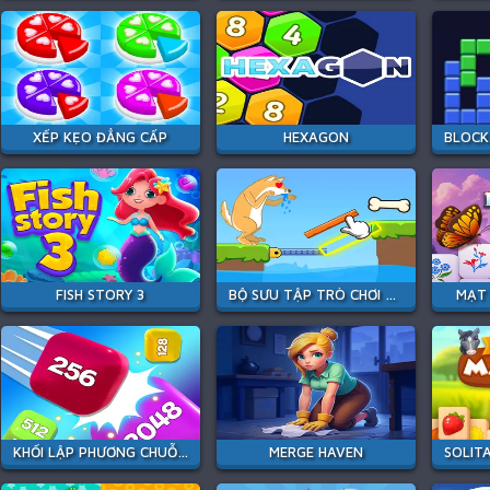
XẾP KẸO ĐẲNG CẤP
HEXAGON
FISH STORY 3
BỘ SƯU TẬP TRÒ CHƠI XẾP HÌNH NHỎ
MẠT 
KHỐI LẬP PHƯƠNG CHUỖI 2048
MERGE HAVEN