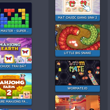
MẠT CHƯỢC GIÁNG SINH 2
BLOCK MASTER - SUPER PUZZLE
LITTLE BIG SNAKE
CHƯỢC TRÁI ĐẤT
WORMATE.IO
SOLITAIRE MAHJONG FARM 2