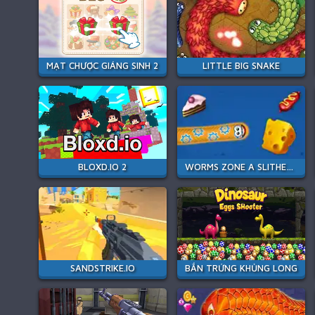
MẠT CHƯỢC GIÁNG SINH 2
LITTLE BIG SNAKE
BLOXD.IO 2
WORMS ZONE A SLITHERY SNAKE
SANDSTRIKE.IO
BẮN TRỨNG KHỦNG LONG