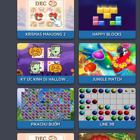
KRISMAS MAHJONG 2
HAPPY BLOCKS
KÝ ỨC KINH DỊ HALLOWEEN
JUNGLE MATCH
PIKACHU BƯỚM
LINE 98