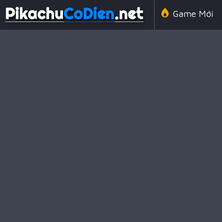
Game Mới
Line 98 Cổ 
Game Amon
Game Chiến