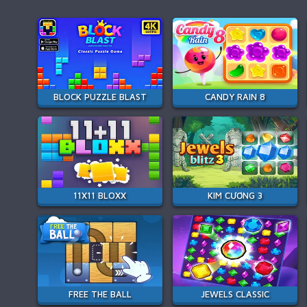
BLOCK PUZZLE BLAST
CANDY RAIN 8
11X11 BLOXX
KIM CƯƠNG 3
FREE THE BALL
JEWELS CLASSIC