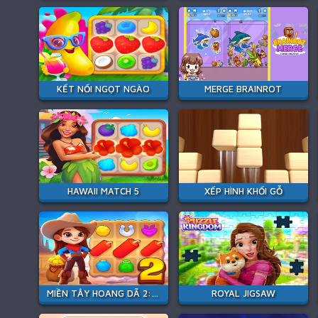
KẾT NỐI NGỌT NGÀO
MERGE BRAINROT
HAWAII MATCH 5
XẾP HÌNH KHỐI GỖ
MIỀN TÂY HOANG DÃ 2: CƠN SỐT VÀNG
ROYAL JIGSAW