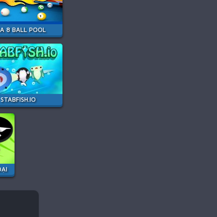
DA 8 BALL POOL
STABFISH.IO
ẠI