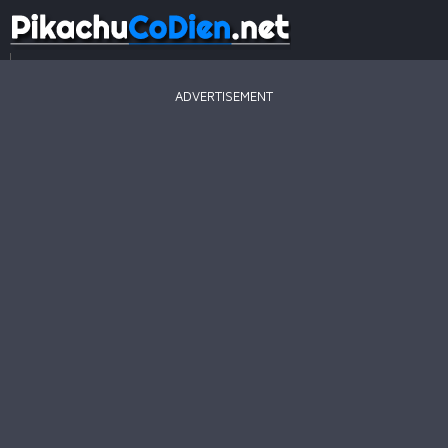
...
ADVERTISEMENT
Game
Mới
Game
Hay
Game
Hot
Pikachu
2003
Line