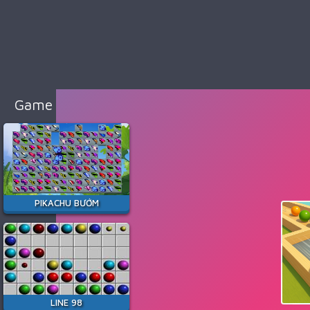
98
Cổ
Điển
Game
Bắn
Súng
Game Hay Nhất
Game
Đua
Xe
Game
Minecraft
PIKACHU BƯỚM
Game
Among
Us
Game
Thời
LINE 98