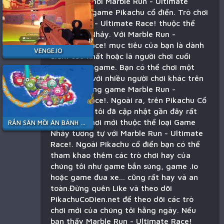
Bạn đang chơi Marble Run - Ultimate
Race! trên game Pikachu cổ điển. Trò chơi
Marble Run - Ultimate Race! thuộc thể
loại Game Nhảy. Với Marble Run -
Ultimate Race! mục tiêu của bạn là dành
VENGE.IO
điểm cao nhất hoặc là người chơi cuối
cùng trong game. Bạn có thể chơi một
mình hoặc với nhiều người chơi khác trên
thế giới trong game Marble Run -
Ultimate Race!. Ngoài ra, trên Pikachu Cổ
Điển chúng tôi đã cập nhật gần đây rất
nhiều trò chơi mới thuộc thể loại Game
RẮN SĂN MỒI ĂN BÁNH KẸO
Nhảy tương tự với Marble Run - Ultimate
Race!. Ngoài Pikachu cổ điển bạn có thể
tham khao thêm các trò chơi hay của
chúng tôi như game bắn súng, game .io
hoặc game đua xe... cũng rất hay và an
toàn.Đừng quên Like và theo dõi
PikachuCoDien.net để theo dõi các trò
chơi mới của chúng tôi hằng ngày. Nếu
bạn thấy Marble Run - Ultimate Race!