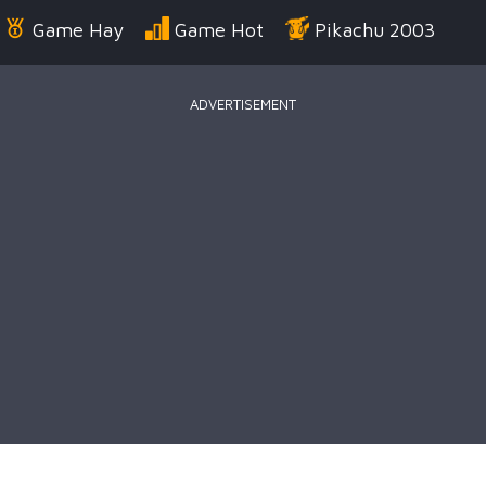
Game Hay
Game Hot
Pikachu 2003
ADVERTISEMENT
Điển
Game Bắn Súng
Game Đua Xe
Game
g Us
Game Thời Trang
Game .IO
Game 
 Thuật
Game Kỹ Năng
Battle Royale