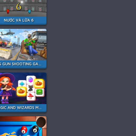
NƯỚC VÀ LỮA 6
FPS GUN SHOOTING GAME 3D
MAGIC AND WIZARDS MAHJONG