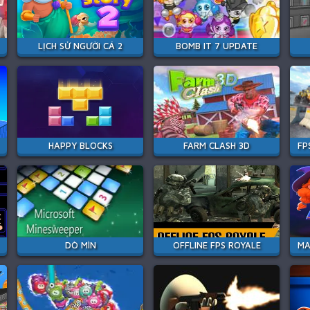
LỊCH SỬ NGƯỜI CÁ 2
BOMB IT 7 UPDATE
HAPPY BLOCKS
FARM CLASH 3D
DÒ MÌN
OFFLINE FPS ROYALE