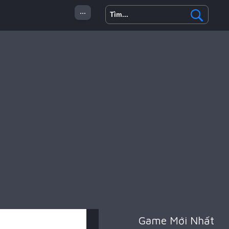
...
 Minecraft
Hành Động
Game Mới Nhất