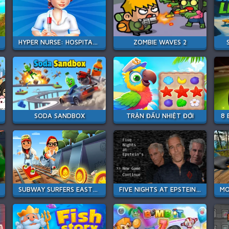
HYPER NURSE: HOSPITAL GAMES
ZOMBIE WAVES 2
SODA SANDBOX
TRẬN ĐẤU NHIỆT ĐỚI
8 
SUBWAY SURFERS EASTER EDINBURGH
FIVE NIGHTS AT EPSTEIN'S ONLINE