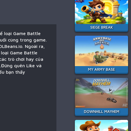
SIEGE BREAK
ể loại Game Battle
cuối cùng trong game.
OLBeans.io. Ngoài ra,
 loại Game Battle
các trò chơi hay của
n.Đừng quên Like và
MY ARMY BASE
Nếu bạn thấy
DOWNHILL MAYHEM