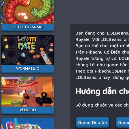
LITTLE BIG SNAKE
Bạn đang chơi LOLBeans.i
Royale. Với LOLBeans.io 
Bạn có thể chơi một mình
trên Pikachu Cổ Điển chú
Royale tương tự với LOLB
chúng tôi như game bắn 
WORMATE.IO
theo dõi PikachuCoDien.n
LOLBeans.io hay, đừng qu
Hướng dẫn ch
Sử dụng chuột và các p
VENGE.IO
Game Đua Xe
Game