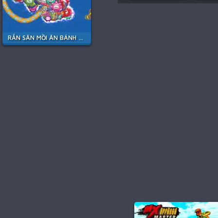
RẮN SĂN MỒI ĂN BÁNH KẸO