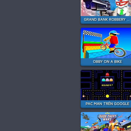
GRAND BANK ROBBERY DUEL
OBBY ON A BIKE
PAC MAN TRÊN GOOGLE