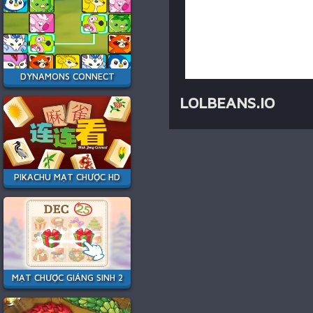
DYNAMONS CONNECT
LOLBEANS.IO
PIKACHU MẠT CHƯỢC HD
MẠT CHƯỢC GIÁNG SINH 2