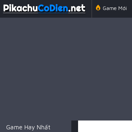
Game Mới
Line 98 Cổ 
Game Amon
Game Chiến
Game Hay Nhất