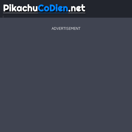
...
ADVERTISEMENT
Game
Mới
Game
Hay
Game
Hot
Pikachu
2003
Line