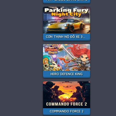
CƠN THỊNH NỘ ĐỖ XE 3D: THÀNH PHỐ ĐÊM
HERO DEFENCE KING
COMMANDO FORCE 2