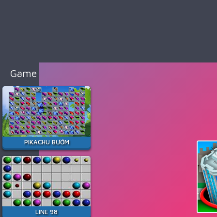
98
Cổ
Điển
Game
Bắn
Súng
Game Hay Nhất
Game
Đua
Xe
Game
Minecraft
PIKACHU BƯỚM
Game
Among
Us
Game
Thời
LINE 98