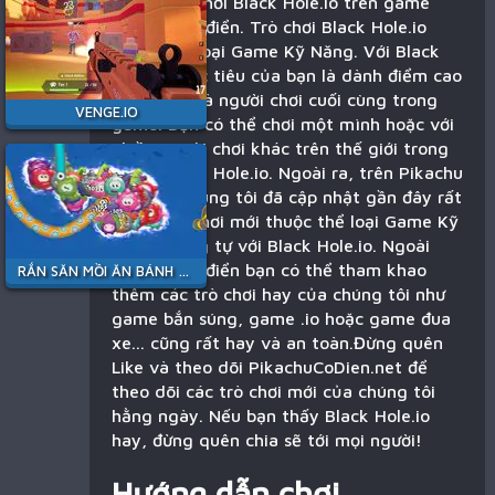
Bạn đang chơi Black Hole.io trên game
Pikachu cổ điển. Trò chơi Black Hole.io
thuộc thể loại Game Kỹ Năng. Với Black
Hole.io mục tiêu của bạn là dành điểm cao
nhất hoặc là người chơi cuối cùng trong
VENGE.IO
game. Bạn có thể chơi một mình hoặc với
nhiều người chơi khác trên thế giới trong
game Black Hole.io. Ngoài ra, trên Pikachu
Cổ Điển chúng tôi đã cập nhật gần đây rất
nhiều trò chơi mới thuộc thể loại Game Kỹ
Năng tương tự với Black Hole.io. Ngoài
Pikachu cổ điển bạn có thể tham khao
RẮN SĂN MỒI ĂN BÁNH KẸO
thêm các trò chơi hay của chúng tôi như
game bắn súng, game .io hoặc game đua
xe... cũng rất hay và an toàn.Đừng quên
Like và theo dõi PikachuCoDien.net để
theo dõi các trò chơi mới của chúng tôi
hằng ngày. Nếu bạn thấy Black Hole.io
hay, đừng quên chia sẽ tới mọi người!
Hướng dẫn chơi