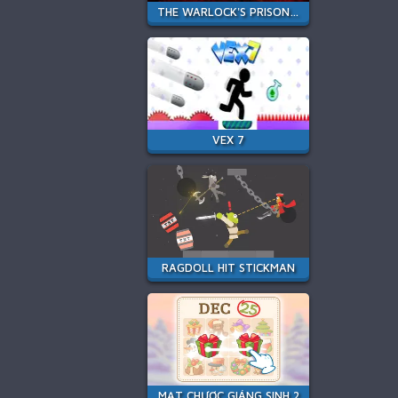
THE WARLOCK'S PRISONER
VEX 7
RAGDOLL HIT STICKMAN
MẠT CHƯỢC GIÁNG SINH 2