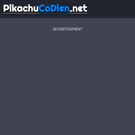
...
ADVERTISEMENT
Game
Mới
Game
Hay
Game
Hot
Pikachu
2003
Line