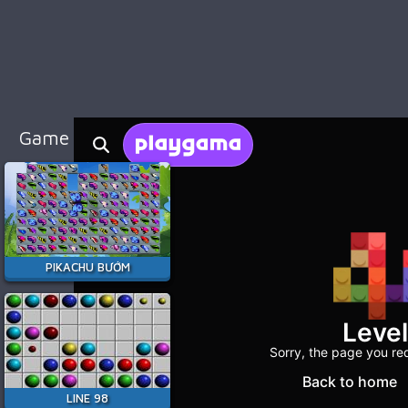
98
Cổ
Điển
Game
Bắn
Súng
Game Hay Nhất
Game
Đua
Xe
Game
Minecraft
PIKACHU BƯỚM
Game
Among
Us
Game
Thời
LINE 98