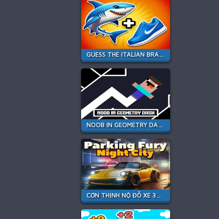
GUESS THE ITALIAN BRAINROT ANIMALS
NOOB IN GEOMETRY DASH
CƠN THỊNH NỘ ĐỖ XE 3D: THÀNH PHỐ ĐÊM