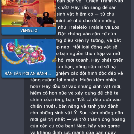
Chào mừng bạn đến với “Chiến Tranh Não
Mới 3D” cực chất! Hãy sẵn sàng để săn
lùng những sinh vật hiếm có — từ chú
Nubini Pizzanini bé nhỏ cho đến những
huyền thoại như Tralalelo Tralala và Los
VENGE.IO
Tralaleritos. Đặt chúng vào căn cứ của
bạn, xây dựng điều kiện lý tưởng, và bắt
đầu thu nhập nào! Mỗi loài động vật sẽ
mang lại cho bạn nguồn thu nhập và mở
ra những cơ hội mới toanh. Hãy phát triển
bộ sưu tập của bạn, nâng cấp cơ sở hạ
tầng, thử nghiệm các đội hình độc đáo và
RẮN SĂN MỒI ĂN BÁNH KẸO
tăng cường lợi nhuận. Muốn kiếm nhiều
hơn? Hãy đầu tư vào những sinh vật mới,
hiếm có hơn nữa và xây dựng đế chế tài
chính của riêng bạn. Tất cả đều dựa vào
chiến thuật, bản năng và tình yêu dành
cho những sinh vật Ý. Sưu tầm những não
mới giá trị nhất — và trở thành ông hoàng
của căn cứ của bạn! Nào, hãy vào game
và khẳng định sức mạnh của bạn ngay