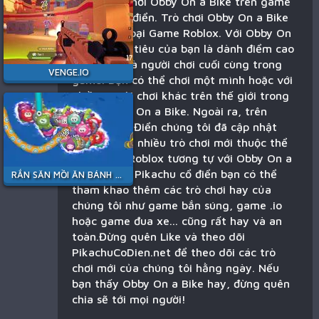
Bạn đang chơi Obby On a Bike trên game
Pikachu cổ điển. Trò chơi Obby On a Bike
thuộc thể loại Game Roblox. Với Obby On
a Bike mục tiêu của bạn là dành điểm cao
nhất hoặc là người chơi cuối cùng trong
VENGE.IO
game. Bạn có thể chơi một mình hoặc với
nhiều người chơi khác trên thế giới trong
game Obby On a Bike. Ngoài ra, trên
Pikachu Cổ Điển chúng tôi đã cập nhật
gần đây rất nhiều trò chơi mới thuộc thể
loại Game Roblox tương tự với Obby On a
Bike. Ngoài Pikachu cổ điển bạn có thể
RẮN SĂN MỒI ĂN BÁNH KẸO
tham khao thêm các trò chơi hay của
chúng tôi như game bắn súng, game .io
hoặc game đua xe... cũng rất hay và an
toàn.Đừng quên Like và theo dõi
PikachuCoDien.net để theo dõi các trò
chơi mới của chúng tôi hằng ngày. Nếu
bạn thấy Obby On a Bike hay, đừng quên
chia sẽ tới mọi người!