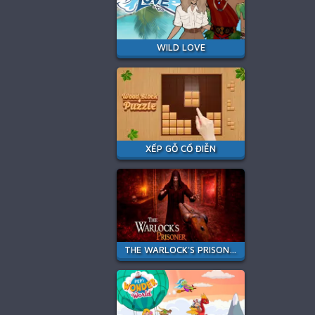
WILD LOVE
XẾP GỖ CỔ ĐIỄN
THE WARLOCK'S PRISONER