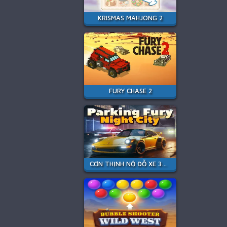
KRISMAS MAHJONG 2
FURY CHASE 2
CƠN THỊNH NỘ ĐỖ XE 3D: THÀNH PHỐ ĐÊM