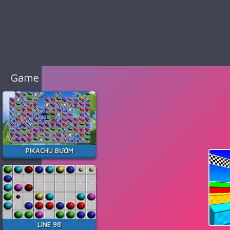
98
Cổ
Điển
Game
Bắn
Súng
Game Hay Nhất
Game
Đua
Xe
Game
Minecraft
PIKACHU BƯỚM
Game
Among
Us
Game
Thời
LINE 98