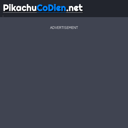
...
ADVERTISEMENT
Game
Mới
Game
Hay
Game
Hot
Pikachu
2003
Line