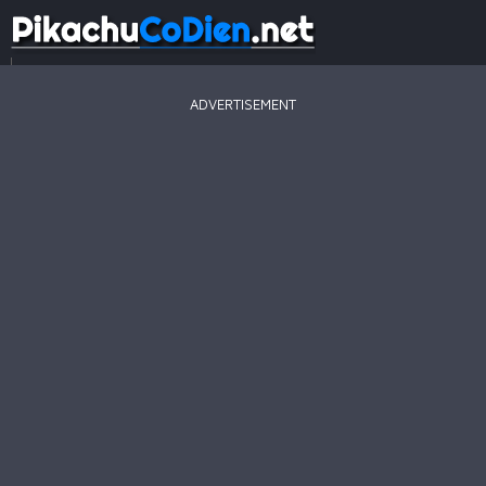
...
ADVERTISEMENT
Game
Mới
Game
Hay
Game
Hot
Pikachu
2003
Line