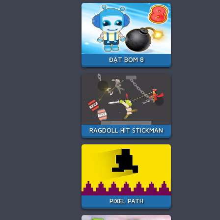
ĐẶT BOM 8
RAGDOLL HIT STICKMAN
PIXEL PATH