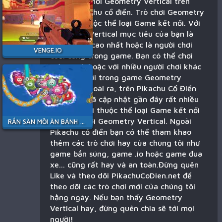
Bạn đang chơi Geometry Vertical trên
game Pikachu cổ điển. Trò chơi Geometry
Vertical thuộc thể loại Game kết nối. Với
Geometry Vertical mục tiêu của bạn là
dành điểm cao nhất hoặc là người chơi
VENGE.IO
cuối cùng trong game. Bạn có thể chơi
một mình hoặc với nhiều người chơi khác
trên thế giới trong game Geometry
Vertical. Ngoài ra, trên Pikachu Cổ Điển
chúng tôi đã cập nhật gần đây rất nhiều
trò chơi mới thuộc thể loại Game kết nối
tương tự với Geometry Vertical. Ngoài
RẮN SĂN MỒI ĂN BÁNH KẸO
Pikachu cổ điển bạn có thể tham khao
thêm các trò chơi hay của chúng tôi như
game bắn súng, game .io hoặc game đua
xe... cũng rất hay và an toàn.Đừng quên
Like và theo dõi PikachuCoDien.net để
theo dõi các trò chơi mới của chúng tôi
hằng ngày. Nếu bạn thấy Geometry
Vertical hay, đừng quên chia sẽ tới mọi
người!