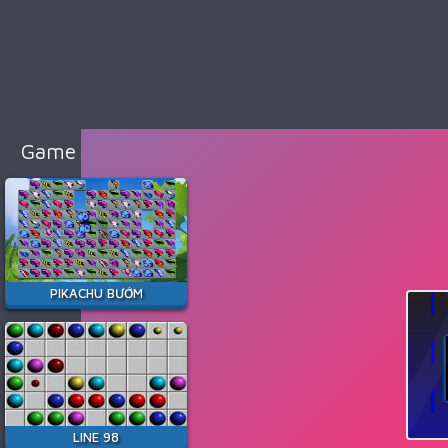
98
Cổ
Điển
Game
Bắn
Súng
Game Hay Nhất
Game
Đua
Xe
Game
Minecraft
PIKACHU BƯỚM
Game
Among
Us
Game
Thời
LINE 98