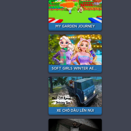
MY GARDEN JOURNEY
SOFT GIRLS WINTER AESTHETICS
XE CHỞ DẦU LÊN NÚI