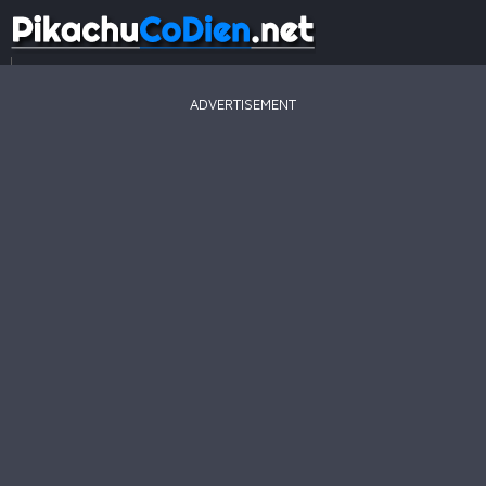
...
ADVERTISEMENT
Game
Mới
Game
Hay
Game
Hot
Pikachu
2003
Line