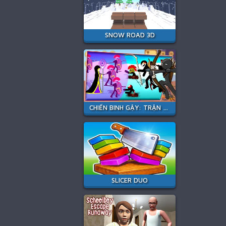
SNOW ROAD 3D
CHIẾN BINH GẬY: TRẬN CHIẾN MỚI
SLICER DUO