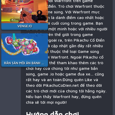
Bạn đang chơi Warfront trên game
Pikachu cổ điển. Trò chơi Warfront thuộc
thể loại Game súng. Với Warfront mục
tiêu của bạn là dành điểm cao nhất hoặc
là người chơi cuối cùng trong game. Bạn
VENGE.IO
có thể chơi một mình hoặc với nhiều người
chơi khác trên thế giới trong game
Warfront. Ngoài ra, trên Pikachu Cổ Điển
chúng tôi đã cập nhật gần đây rất nhiều
trò chơi mới thuộc thể loại Game súng
tương tự với Warfront. Ngoài Pikachu cổ
điển bạn có thể tham khao thêm các trò
RẮN SĂN MỒI ĂN BÁNH KẸO
chơi hay của chúng tôi như game bắn
súng, game .io hoặc game đua xe... cũng
rất hay và an toàn.Đừng quên Like và
theo dõi PikachuCoDien.net để theo dõi
các trò chơi mới của chúng tôi hằng ngày.
Nếu bạn thấy Warfront hay, đừng quên
chia sẽ tới mọi người!
Hướng dẫn chơi