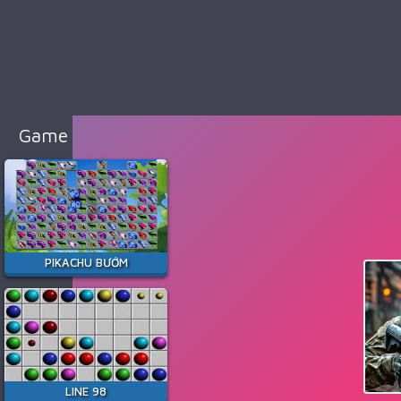
98
Cổ
Điển
Game
Bắn
Súng
Game Hay Nhất
Game
Đua
Xe
Game
Minecraft
PIKACHU BƯỚM
Game
Among
Us
Game
Thời
LINE 98