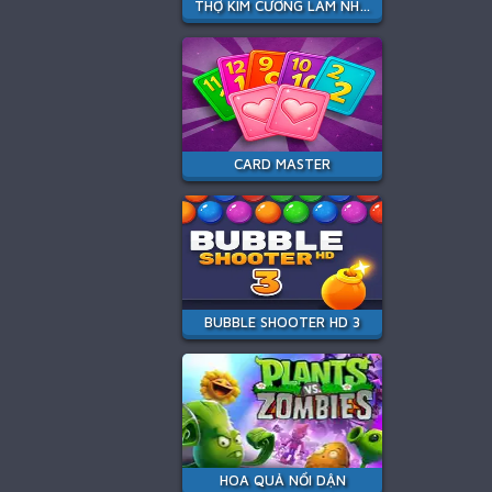
THỢ KIM CƯƠNG LÀM NHIỆM VỤ
CARD MASTER
BUBBLE SHOOTER HD 3
HOA QUẢ NỔI DẬN