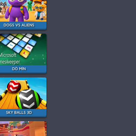
DOGS VS ALIENS
DÒ MÌN
SKY BALLS 3D