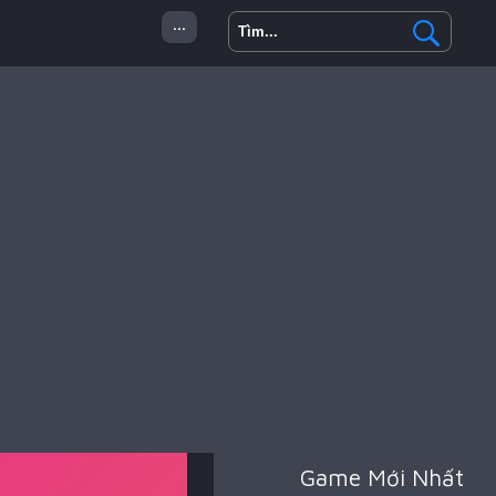
...
 Minecraft
Hành Động
Game Mới Nhất