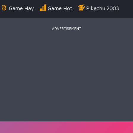
Game Hay
Game Hot
Pikachu 2003
ADVERTISEMENT
Điển
Game Bắn Súng
Game Đua Xe
Game
g Us
Game Thời Trang
Game .IO
Game 
 Thuật
Game Kỹ Năng
Battle Royale