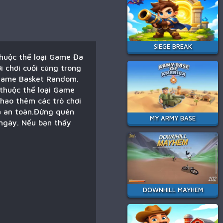
SIEGE BREAK
huộc thể loại Game Đa
i chơi cuối cùng trong
g game Basket Random.
 thuộc thể loại Game
hao thêm các trò chơi
à an toàn.Đừng quên
MY ARMY BASE
 ngày. Nếu bạn thấy
DOWNHILL MAYHEM