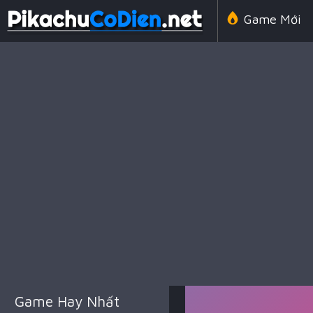
Game Mới
Line 98 Cổ 
Game Amon
Game Chiến
Game Hay Nhất