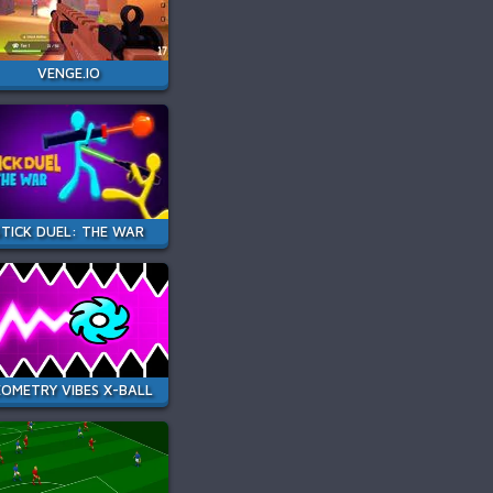
VENGE.IO
STICK DUEL: THE WAR
OMETRY VIBES X-BALL