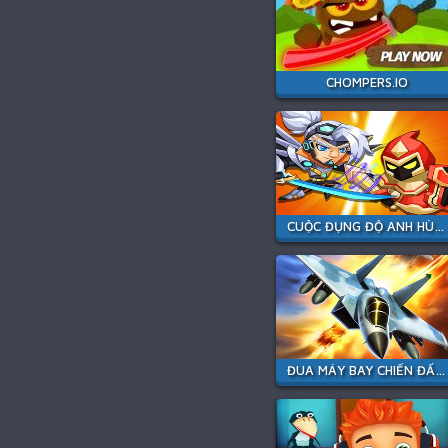
CHOMPERS.IO
CUỘC ĐỤNG ĐỘ ANH HÙNG
ĐUA MÁY BAY CHIẾN ĐẤU PHẢN LỰC