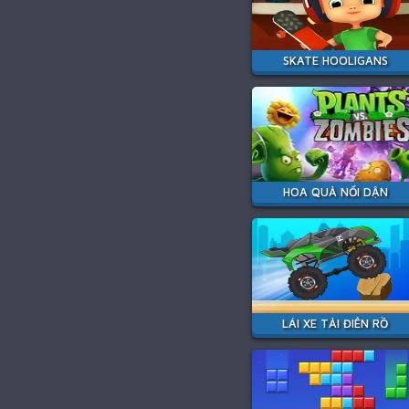
SKATE HOOLIGANS
HOA QUẢ NỔI DẬN
LÁI XE TẢI ĐIÊN RỒ