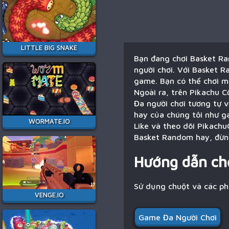
LITTLE BIG SNAKE
Bạn đang chơi Basket Ra
người chơi. Với Basket R
game. Bạn có thể chơi m
Ngoài ra, trên Pikachu C
Đa người chơi tương tự 
hay của chúng tôi như g
WORMATE.IO
Like và theo dõi Pikachu
Basket Random hay, đừng
Hướng dẫn ch
Sử dụng chuột và các p
VENGE.IO
Game Đa Người Chơi