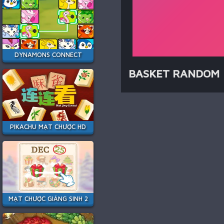
DYNAMONS CONNECT
BASKET RANDOM
PIKACHU MẠT CHƯỢC HD
MẠT CHƯỢC GIÁNG SINH 2