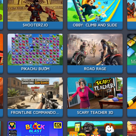
SHOOTERZ.IO
OBBY: CLIMB AND SLIDE
PIKACHU BƯỚM
ROAD RAGE
FRONTLINE COMMANDO SHOOTING
SCARY TEACHER 3D