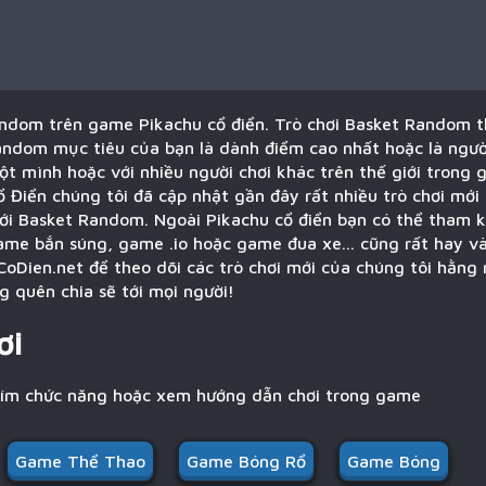
ndom trên game Pikachu cổ điển. Trò chơi Basket Random t
andom mục tiêu của bạn là dành điểm cao nhất hoặc là ngườ
ột mình hoặc với nhiều người chơi khác trên thế giới tron
ổ Điển chúng tôi đã cập nhật gần đây rất nhiều trò chơi mới
với Basket Random. Ngoài Pikachu cổ điển bạn có thể tham k
ame bắn súng, game .io hoặc game đua xe... cũng rất hay v
CoDien.net để theo dõi các trò chơi mới của chúng tôi hằng
 quên chia sẽ tới mọi người!
ơi
hím chức năng hoặc xem hướng dẫn chơi trong game
Game Thể Thao
Game Bóng Rổ
Game Bóng