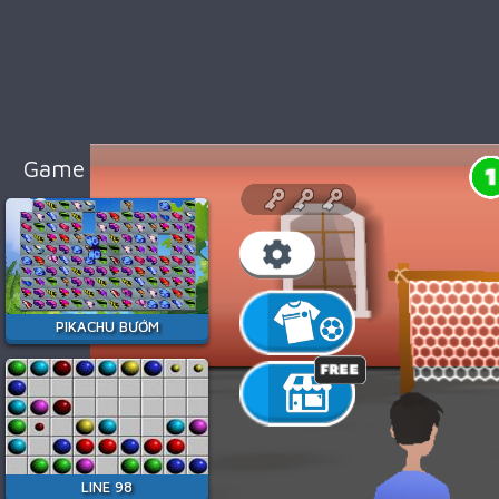
98
Cổ
Điển
Game
Bắn
Súng
Game Hay Nhất
Game
Đua
Xe
Game
Minecraft
PIKACHU BƯỚM
Game
Among
Us
Game
Thời
LINE 98