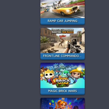
RAMP CAR JUMPING
FRONTLINE COMMANDO SHOOTING
MAGIC BRICK WARS