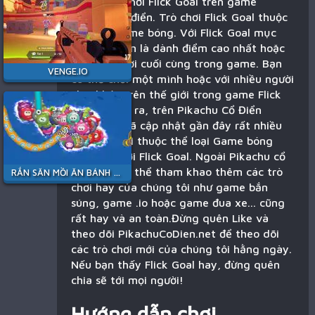
Bạn đang chơi Flick Goal trên game
Pikachu cổ điển. Trò chơi Flick Goal thuộc
thể loại Game bóng. Với Flick Goal mục
tiêu của bạn là dành điểm cao nhất hoặc
là người chơi cuối cùng trong game. Bạn
VENGE.IO
có thể chơi một mình hoặc với nhiều người
chơi khác trên thế giới trong game Flick
Goal. Ngoài ra, trên Pikachu Cổ Điển
chúng tôi đã cập nhật gần đây rất nhiều
trò chơi mới thuộc thể loại Game bóng
tương tự với Flick Goal. Ngoài Pikachu cổ
điển bạn có thể tham khao thêm các trò
RẮN SĂN MỒI ĂN BÁNH KẸO
chơi hay của chúng tôi như game bắn
súng, game .io hoặc game đua xe... cũng
rất hay và an toàn.Đừng quên Like và
theo dõi PikachuCoDien.net để theo dõi
các trò chơi mới của chúng tôi hằng ngày.
Nếu bạn thấy Flick Goal hay, đừng quên
chia sẽ tới mọi người!
Hướng dẫn chơi