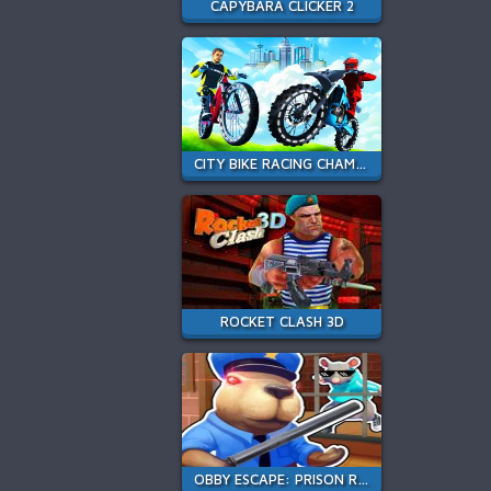
CAPYBARA CLICKER 2
CITY BIKE RACING CHAMPION
ROCKET CLASH 3D
OBBY ESCAPE: PRISON RAT DANCE