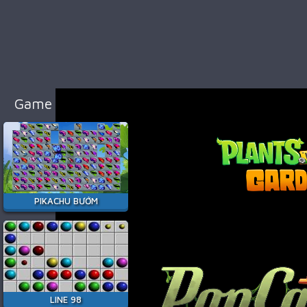
98
Cổ
Điển
Game
Bắn
Súng
Game Hay Nhất
Game
Đua
Xe
Game
Minecraft
PIKACHU BƯỚM
Game
Among
Us
Game
Thời
LINE 98