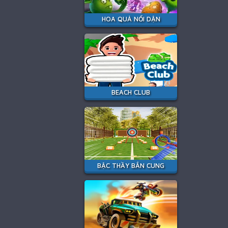
HOA QUẢ NỔI DẬN
BEACH CLUB
BẬC THẦY BẮN CUNG