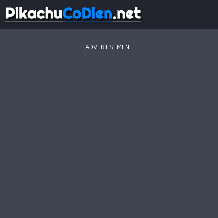
...
ADVERTISEMENT
Game
Mới
Game
Hay
Game
Hot
Pikachu
2003
Line