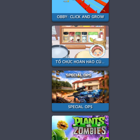
OBBY: CLICK AND GROW
TỔ CHỨC HOÀN HẢO CỦA TÔI
SPECIAL OPS