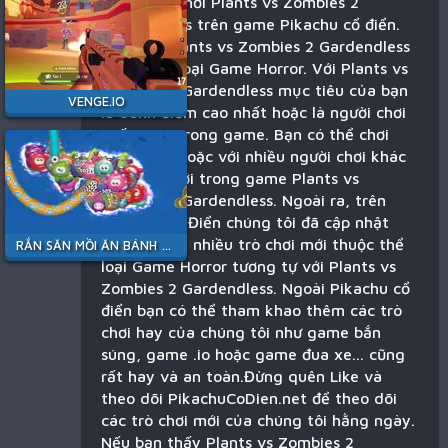
Bạn đang chơi Plants vs Zombies 2
Gardendless trên game Pikachu cổ điển.
Trò chơi Plants vs Zombies 2 Gardendless
thuộc thể loại Game Horror. Với Plants vs
Zombies 2 Gardendless mục tiêu của bạn
VENGE.IO
là dành điểm cao nhất hoặc là người chơi
cuối cùng trong game. Bạn có thể chơi
một mình hoặc với nhiều người chơi khác
trên thế giới trong game Plants vs
Zombies 2 Gardendless. Ngoài ra, trên
Pikachu Cổ Điển chúng tôi đã cập nhật
gần đây rất nhiều trò chơi mới thuộc thể
RẮN SĂN MỒI ĂN BÁNH KẸO
loại Game Horror tương tự với Plants vs
Zombies 2 Gardendless. Ngoài Pikachu cổ
điển bạn có thể tham khao thêm các trò
chơi hay của chúng tôi như game bắn
súng, game .io hoặc game đua xe... cũng
rất hay và an toàn.Đừng quên Like và
theo dõi PikachuCoDien.net để theo dõi
các trò chơi mới của chúng tôi hằng ngày.
Nếu bạn thấy Plants vs Zombies 2