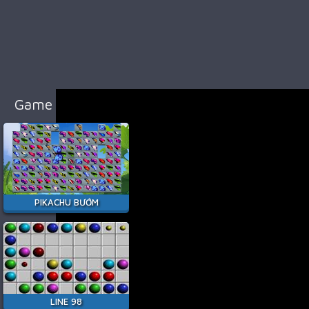
98
Cổ
Điển
Game
Bắn
Súng
Game Hay Nhất
Game
Đua
Xe
Game
Minecraft
PIKACHU BƯỚM
Game
Among
Us
Game
Thời
LINE 98