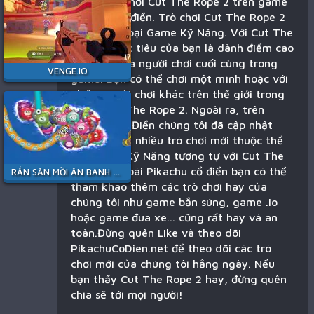
Bạn đang chơi Cut The Rope 2 trên game
Pikachu cổ điển. Trò chơi Cut The Rope 2
thuộc thể loại Game Kỹ Năng. Với Cut The
Rope 2 mục tiêu của bạn là dành điểm cao
nhất hoặc là người chơi cuối cùng trong
VENGE.IO
game. Bạn có thể chơi một mình hoặc với
nhiều người chơi khác trên thế giới trong
game Cut The Rope 2. Ngoài ra, trên
Pikachu Cổ Điển chúng tôi đã cập nhật
gần đây rất nhiều trò chơi mới thuộc thể
loại Game Kỹ Năng tương tự với Cut The
Rope 2. Ngoài Pikachu cổ điển bạn có thể
RẮN SĂN MỒI ĂN BÁNH KẸO
tham khao thêm các trò chơi hay của
chúng tôi như game bắn súng, game .io
hoặc game đua xe... cũng rất hay và an
toàn.Đừng quên Like và theo dõi
PikachuCoDien.net để theo dõi các trò
chơi mới của chúng tôi hằng ngày. Nếu
bạn thấy Cut The Rope 2 hay, đừng quên
chia sẽ tới mọi người!