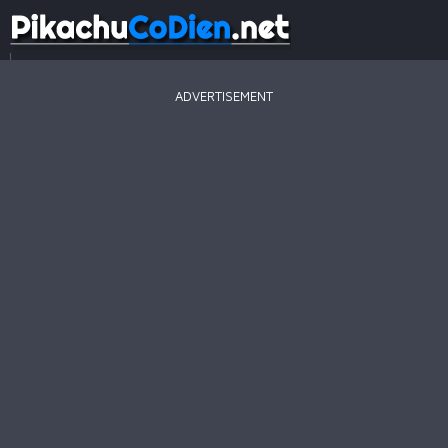
...
ADVERTISEMENT
Game
Mới
Game
Hay
Game
Hot
Pikachu
2003
Line