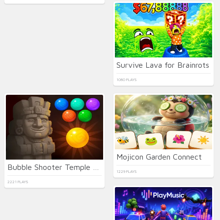
Survive Lava for Brainrots
1060 PLAYS
Mojicon Garden Connect
Bubble Shooter Temple Jewels
1229 PLAYS
2221 PLAYS