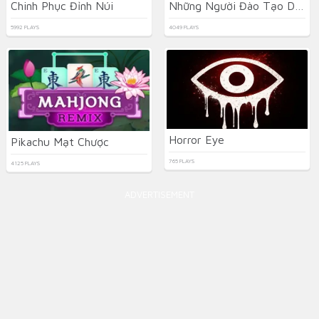
Chinh Phục Đỉnh Núi
Những Người Đào Tạo Dữ Liệu
5992 PLAYS
4049 PLAYS
Horror Eye
Pikachu Mạt Chược
765 PLAYS
4125 PLAYS
ADVERTISEMENT