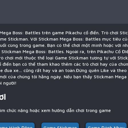
Mega Boss: Battles trên game Pikachu cổ điển. Trò chơi St
Game Stickman. Với Stickman Mega Boss: Battles mục tiêu củ
cuối cùng trong game. Bạn có thể chơi một mình hoặc với nh
 Stickman Mega Boss: Battles. Ngoài ra, trên Pikachu Cổ Đi
trò chơi mới thuộc thể loại Game Stickman tương tự với Sti
cổ điển bạn có thể tham khao thêm các trò chơi hay của chú
e đua xe... cũng rất hay và an toàn.Đừng quên Like và theo
i mới của chúng tôi hằng ngày. Nếu bạn thấy Stickman Mega 
i người!
ơi
hím chức năng hoặc xem hướng dẫn chơi trong game
ame Hành Động
Game Stickman
Game Đánh Nhau