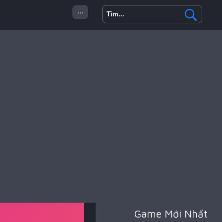
...
 Minecraft
Hành Động
Game Mới Nhất