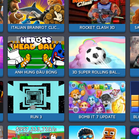
ITALIAN BRAINROT CLICKER 2
ROCKET CLASH 3D
S
ANH HÙNG ĐẦU BÓNG
3D SUPER ROLLING BALL RACE
RUN 3
BOMB IT 7 UPDATE