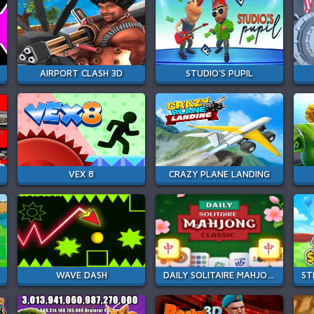
AIRPORT CLASH 3D
STUDIO'S PUPIL
VEX 8
CRAZY PLANE LANDING
WAVE DASH
DAILY SOLITAIRE MAHJONG CLASSIC