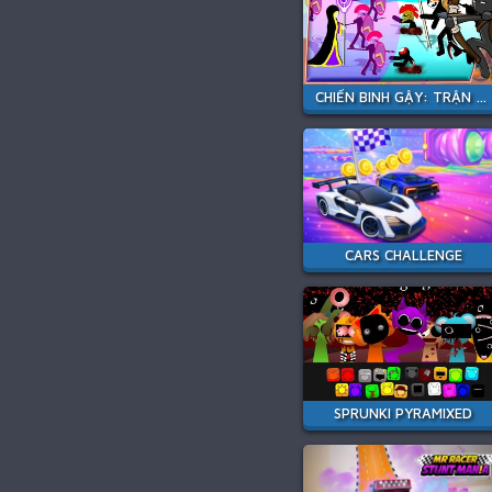
CHIẾN BINH GẬY: TRẬN CHIẾN MỚI
CARS CHALLENGE
SPRUNKI PYRAMIXED