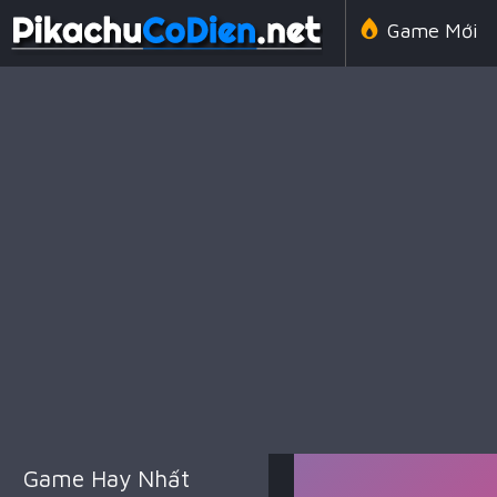
Game Mới
Line 98 Cổ 
Game Amon
Game Chiến
Game Hay Nhất