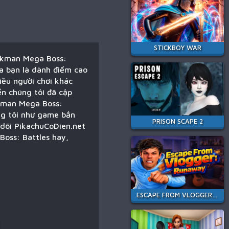
STICKBOY WAR
ickman Mega Boss:
a bạn là dành điểm cao
iều người chơi khác
ển chúng tôi đã cập
ckman Mega Boss:
ng tôi như game bắn
PRISON SCAPE 2
 dõi PikachuCoDien.net
Boss: Battles hay,
ESCAPE FROM VLOGGER: RUNAWAY