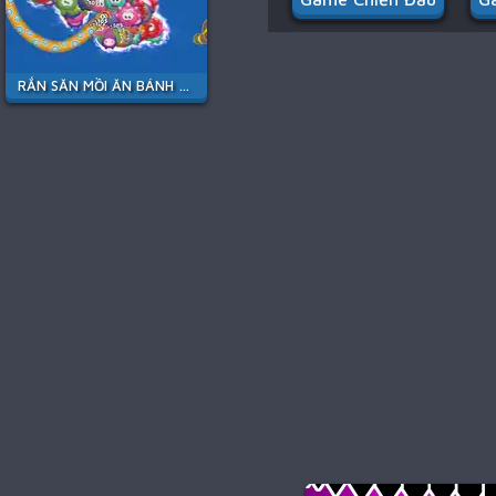
RẮN SĂN MỒI ĂN BÁNH KẸO