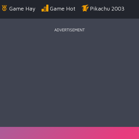
Game Hay
Game Hot
Pikachu 2003
ADVERTISEMENT
Điển
Game Bắn Súng
Game Đua Xe
Game
g Us
Game Thời Trang
Game .IO
Game 
 Thuật
Game Kỹ Năng
Battle Royale