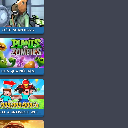
CƯỚP NGÂN HÀNG
HOA QUẢ NỔI DẬN
STEAL A BRAINROT WITH NOOB AND PRO!