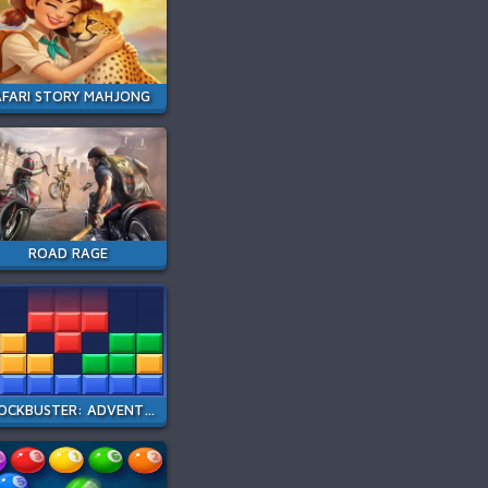
AFARI STORY MAHJONG
ROAD RAGE
BLOCKBUSTER: ADVENTURES PUZZLE