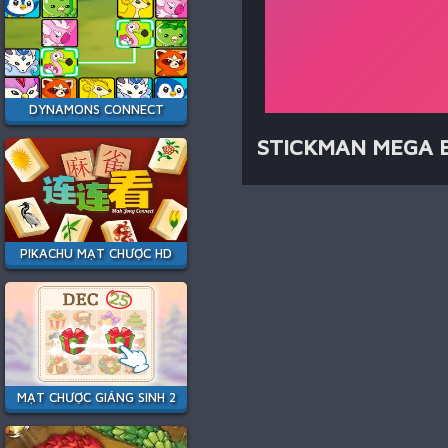
DYNAMONS CONNECT
STICKMAN MEGA B
PIKACHU MẠT CHƯỢC HD
MẠT CHƯỢC GIÁNG SINH 2