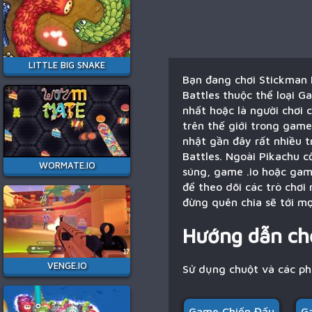
LITTLE BIG SNAKE
Bạn đang chơi Stickman 
Battles thuộc thể loại 
nhất hoặc là người chơi 
trên thế giới trong game
nhật gần đây rất nhiều 
Battles. Ngoài Pikachu 
WORMATE.IO
súng, game .io hoặc gam
để theo dõi các trò chơ
đừng quên chia sẽ tới mọ
Hướng dẫn ch
VENGE.IO
Sử dụng chuột và các p
Game Chiến Đấu
G