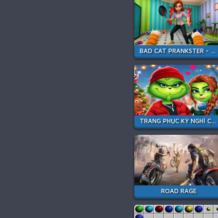
BAD CAT PRANKSTER - MOM IS RETURN
TRANG PHỤC KỲ NGHỈ CỦA CẶP ĐÔI PHÁP
ROAD RAGE