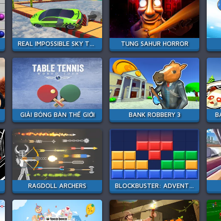
REAL IMPOSSIBLE SKY TRACKS CAR DRIVING
TUNG SAHUR HORROR
GIẢI BÓNG BÀN THẾ GIỚI
BANK ROBBERY 3
B
RAGDOLL ARCHERS
BLOCKBUSTER: ADVENTURES PUZZLE