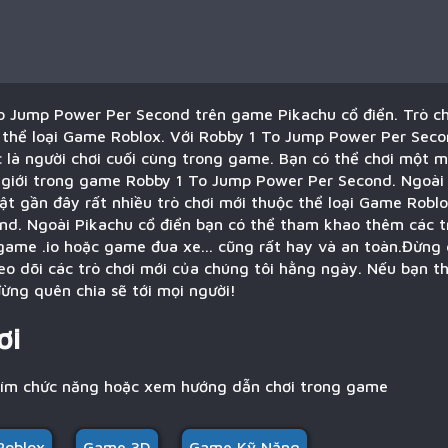
o Jump Power Per Second trên game Pikachu cổ điển. Trò c
thể loại Game Roblox. Với Robby 1 To Jump Power Per Seco
 là người chơi cuối cùng trong game. Bạn có thể chơi một m
ế giới trong game Robby 1 To Jump Power Per Second. Ngoài 
ật gần đây rất nhiều trò chơi mới thuộc thể loại Game Roblo
d. Ngoài Pikachu cổ điển bạn có thể tham khao thêm các t
game .io hoặc game đua xe... cũng rất hay và an toàn.Đừng 
eo dõi các trò chơi mới của chúng tôi hằng ngày. Nếu bạn 
ừng quên chia sẽ tới mọi người!
ơi
hím chức năng hoặc xem hướng dẫn chơi trong game
Roblox
Game 3D
Game Kỹ Năng