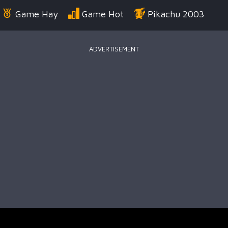
Game Hay
Game Hot
Pikachu 2003
ADVERTISEMENT
Điển
Game Bắn Súng
Game Đua Xe
Game
g Us
Game Thời Trang
Game .IO
Game 
 Thuật
Game Kỹ Năng
Battle Royale