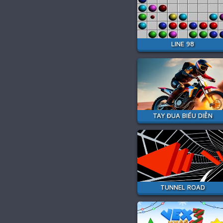
LINE 98
TAY ĐUA BIỂU DIỄN
TUNNEL ROAD