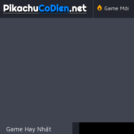
Game Mới
Line 98 Cổ 
Game Amon
Game Chiến
Game Hay Nhất