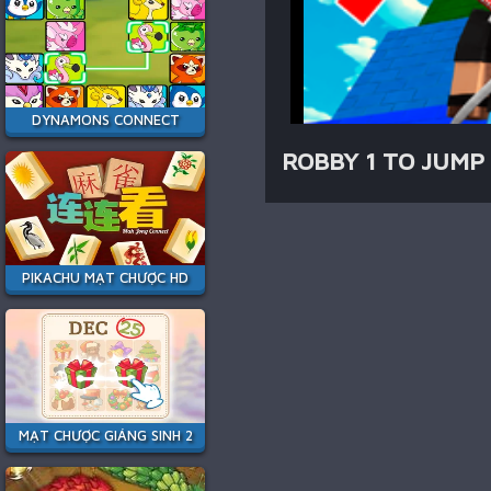
DYNAMONS CONNECT
ROBBY 1 TO JUM
PIKACHU MẠT CHƯỢC HD
MẠT CHƯỢC GIÁNG SINH 2