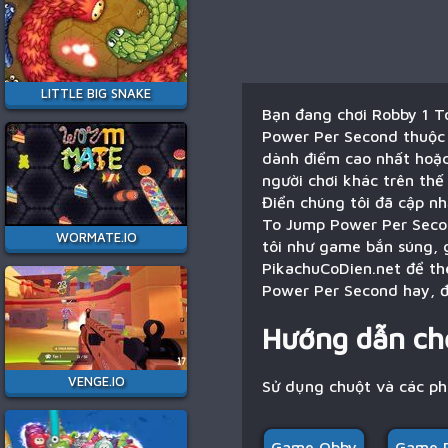
LITTLE BIG SNAKE
Bạn đang chơi Robby 1 T
Power Per Second thuộc 
dành điểm cao nhất hoặc
người chơi khác trên th
Điển chúng tôi đã cập nh
To Jump Power Per Secon
WORMATE.IO
tôi như game bắn súng, 
PikachuCoDien.net để th
Power Per Second hay, đ
Hướng dẫn ch
VENGE.IO
Sử dụng chuột và các p
Game Obby
Game 