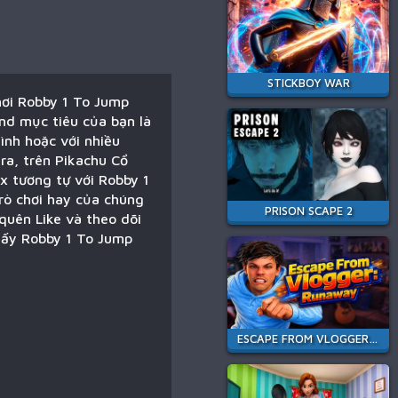
STICKBOY WAR
hơi Robby 1 To Jump
nd mục tiêu của bạn là
ình hoặc với nhiều
ra, trên Pikachu Cổ
x tương tự với Robby 1
rò chơi hay của chúng
PRISON SCAPE 2
quên Like và theo dõi
thấy Robby 1 To Jump
ESCAPE FROM VLOGGER: RUNAWAY