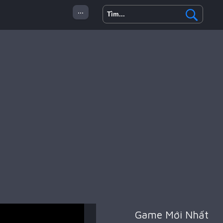
...
 Minecraft
Hành Động
Game Mới Nhất