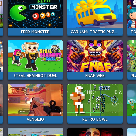
FEED MONSTER
CAR JAM: TRAFFIC PUZZLE
STEAL BRAINROT DUEL
FNAF WEB
VENGE.IO
RETRO BOWL