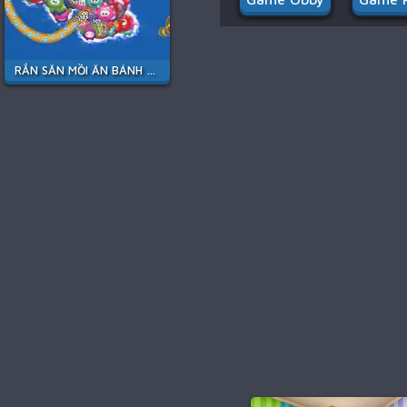
RẮN SĂN MỒI ĂN BÁNH KẸO