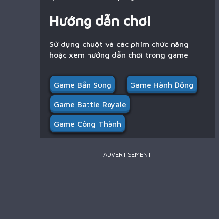
Hướng dẫn chơi
Sử dụng chuột và các phím chức năng
hoặc xem hướng dẫn chơi trong game
Game Bắn Súng
Game Hành Động
Game Battle Royale
Game Công Thành
ADVERTISEMENT