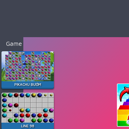
98
Cổ
Điển
Game
Bắn
Súng
Game Hay Nhất
Game
Đua
Xe
Game
Minecraft
PIKACHU BƯỚM
Game
Among
Us
Game
Thời
LINE 98