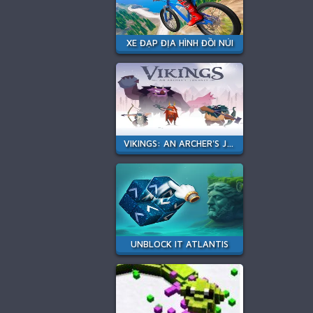
XE ĐẠP ĐỊA HÌNH ĐỒI NÚI
VIKINGS: AN ARCHER'S JOURNEY
UNBLOCK IT ATLANTIS