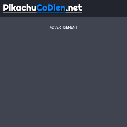
...
ADVERTISEMENT
Game
Mới
Game
Hay
Game
Hot
Pikachu
2003
Line