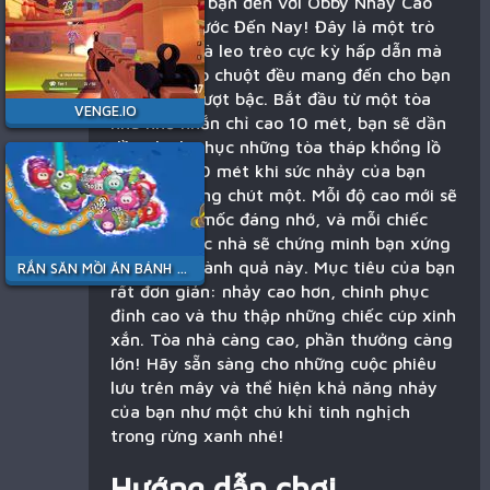
Chào mừng bạn đến với Obby Nhảy Cao
Nhất Từ Trước Đến Nay! Đây là một trò
chơi nhảy và leo trèo cực kỳ hấp dẫn mà
mỗi cú nhấp chuột đều mang đến cho bạn
sức mạnh vượt bậc. Bắt đầu từ một tòa
VENGE.IO
nhà nhỏ nhắn chỉ cao 10 mét, bạn sẽ dần
dần chinh phục những tòa tháp khổng lồ
lên tới 2500 mét khi sức nhảy của bạn
tăng lên từng chút một. Mỗi độ cao mới sẽ
là một cột mốc đáng nhớ, và mỗi chiếc
cúp trên nóc nhà sẽ chứng minh bạn xứng
đáng với thành quả này. Mục tiêu của bạn
RẮN SĂN MỒI ĂN BÁNH KẸO
rất đơn giản: nhảy cao hơn, chinh phục
đỉnh cao và thu thập những chiếc cúp xinh
xắn. Tòa nhà càng cao, phần thưởng càng
lớn! Hãy sẵn sàng cho những cuộc phiêu
lưu trên mây và thể hiện khả năng nhảy
của bạn như một chú khỉ tinh nghịch
trong rừng xanh nhé!
Hướng dẫn chơi