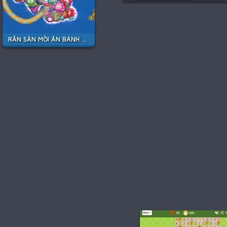
RẮN SĂN MỒI ĂN BÁNH KẸO