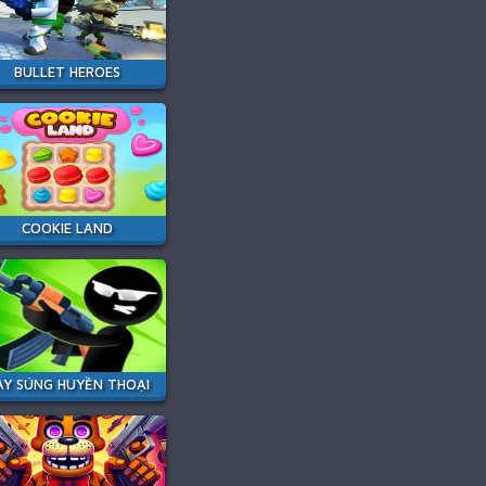
BULLET HEROES
COOKIE LAND
AY SÚNG HUYỀN THOẠI