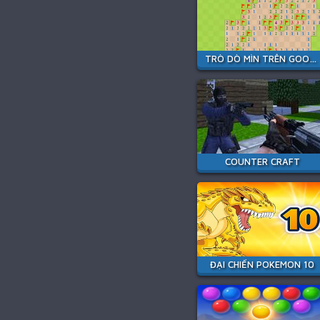
TRÒ DÒ MÌN TRÊN GOOGLE
COUNTER CRAFT
ĐẠI CHIẾN POKEMON 10