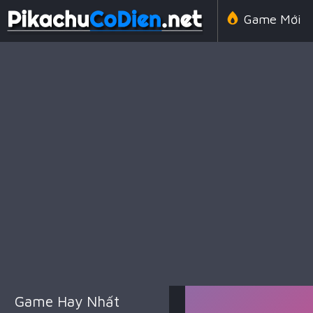
Game Mới
Line 98 Cổ 
Game Amon
Game Chiến
Game Hay Nhất