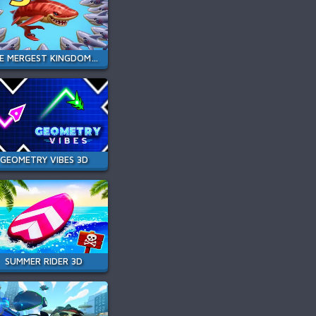
THE MERGEST KINGDOM UPDATED
GEOMETRY VIBES 3D
SUMMER RIDER 3D