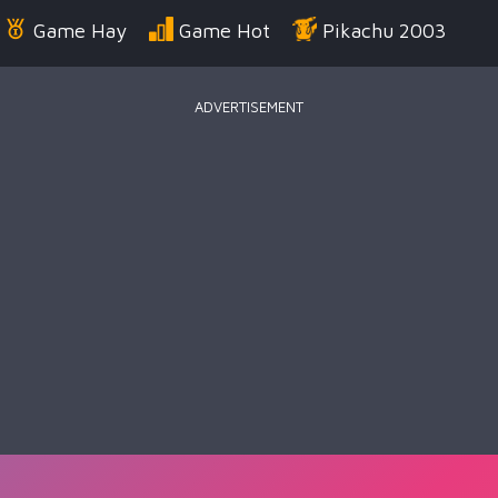
Game Hay
Game Hot
Pikachu 2003
ADVERTISEMENT
Điển
Game Bắn Súng
Game Đua Xe
Game
g Us
Game Thời Trang
Game .IO
Game 
 Thuật
Game Kỹ Năng
Battle Royale