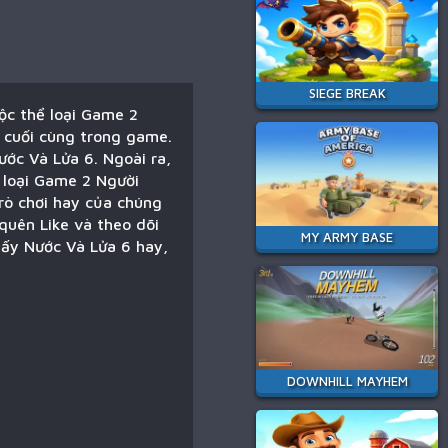
SIEGE BREAK
ộc thể loại Game 2
i cuối cùng trong game.
ước Và Lửa 6. Ngoài ra,
ể loại Game 2 Người
rò chơi hay của chúng
quên Like và theo dõi
MY ARMY BASE
hấy Nước Và Lửa 6 hay,
DOWNHILL MAYHEM