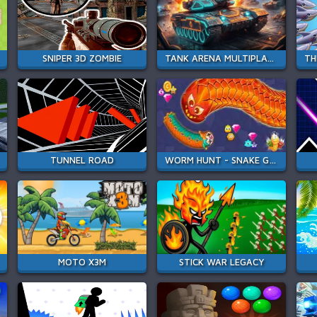
SNIPER 3D ZOMBIE
TANK ARENA MULTIPLAYER
TUNNEL ROAD
WORM HUNT - SNAKE GAME IO ZONE
MOTO X3M
STICK WAR LEGACY