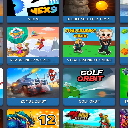
VEX 9
BUBBLE SHOOTER TEMPLE JEWELS
PEPI WONDER WORLD: MAGIC ISLE!
STEAL BRAINROT ONLINE
ZOMBIE DERBY
GOLF ORBIT
T