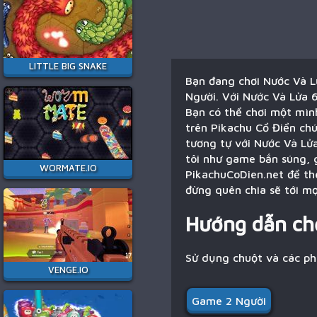
LITTLE BIG SNAKE
Bạn đang chơi Nước Và L
Người. Với Nước Và Lửa 6
Bạn có thể chơi một mình
trên Pikachu Cổ Điển chú
tương tự với Nước Và Lử
tôi như game bắn súng, 
WORMATE.IO
PikachuCoDien.net để th
đừng quên chia sẽ tới mọ
Hướng dẫn ch
Sử dụng chuột và các p
VENGE.IO
Game 2 Người