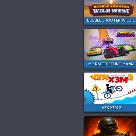
BUBBLE SHOOTER WILD WEST
MR RACER STUNT MANIA
VEX X3M 2