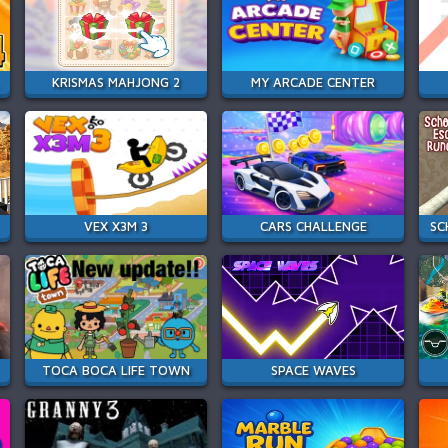
KRISMAS MAHJONG 2
MY ARCADE CENTER
VEX X3M 3
CARS CHALLENGE
TOCA BOCA LIFE TOWN
SPACE WAVES