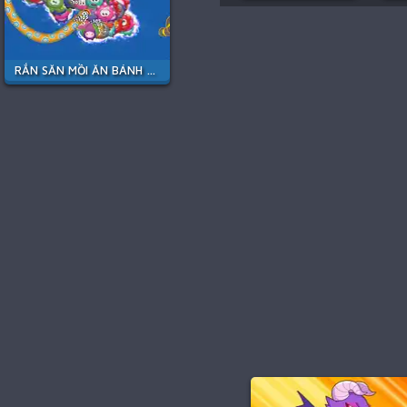
RẮN SĂN MỒI ĂN BÁNH KẸO