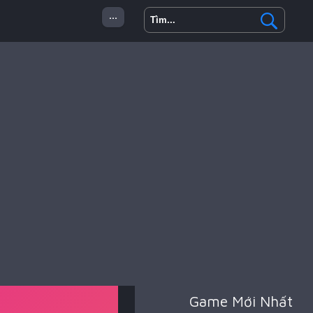
...
 Minecraft
Hành Động
Game Mới Nhất