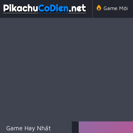
Game Mới
Line 98 Cổ 
Game Amon
Game Chiến
Game Hay Nhất