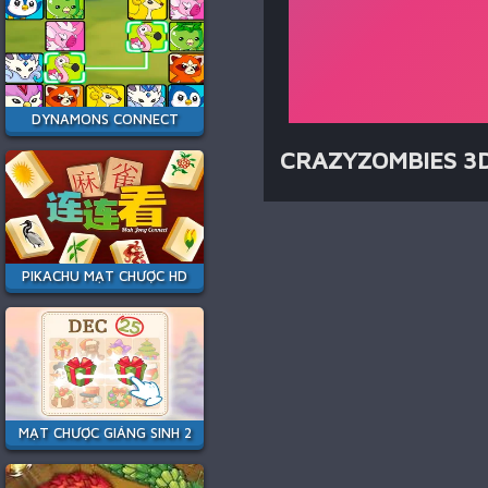
DYNAMONS CONNECT
CRAZYZOMBIES 3
PIKACHU MẠT CHƯỢC HD
MẠT CHƯỢC GIÁNG SINH 2