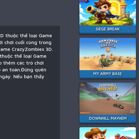
SIEGE BREAK
3D thuộc thể loại Game
i chơi cuối cùng trong
 game CrazyZombies 3D.
 thuộc thể loại Game
 thêm các trò chơi
à an toàn.Đừng quên
MY ARMY BASE
 ngày. Nếu bạn thấy
DOWNHILL MAYHEM