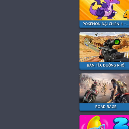
POKEMON ĐẠI CHIẾN 4 - POKEMON GO
BẮN TỈA ĐƯỜNG PHỐ
ROAD RAGE