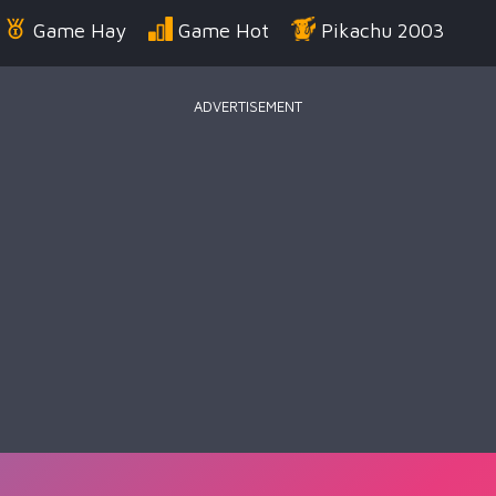
Game Hay
Game Hot
Pikachu 2003
ADVERTISEMENT
Điển
Game Bắn Súng
Game Đua Xe
Game
g Us
Game Thời Trang
Game .IO
Game 
 Thuật
Game Kỹ Năng
Battle Royale