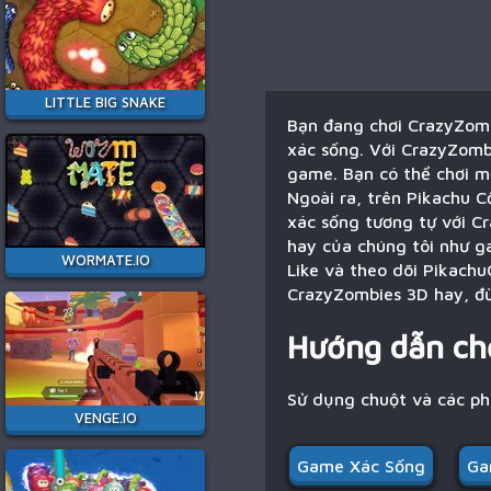
LITTLE BIG SNAKE
Bạn đang chơi CrazyZomb
xác sống. Với CrazyZomb
game. Bạn có thể chơi m
Ngoài ra, trên Pikachu C
xác sống tương tự với C
hay của chúng tôi như g
WORMATE.IO
Like và theo dõi Pikachu
CrazyZombies 3D hay, đừ
Hướng dẫn ch
Sử dụng chuột và các p
VENGE.IO
Game Xác Sống
Ga