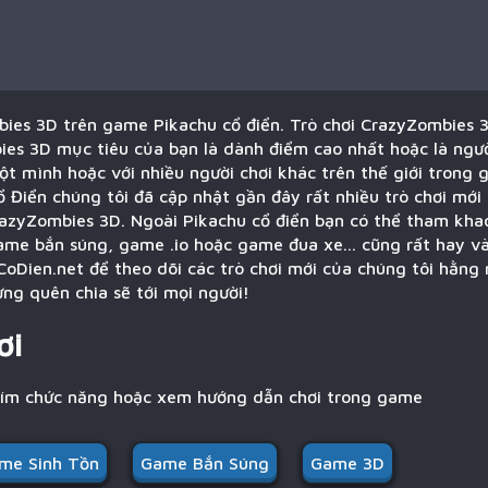
ies 3D trên game Pikachu cổ điển. Trò chơi CrazyZombies 
ies 3D mục tiêu của bạn là dành điểm cao nhất hoặc là ngườ
ột mình hoặc với nhiều người chơi khác trên thế giới trong
ổ Điển chúng tôi đã cập nhật gần đây rất nhiều trò chơi mới
razyZombies 3D. Ngoài Pikachu cổ điển bạn có thể tham khao
ame bắn súng, game .io hoặc game đua xe... cũng rất hay v
CoDien.net để theo dõi các trò chơi mới của chúng tôi hằng
ng quên chia sẽ tới mọi người!
ơi
hím chức năng hoặc xem hướng dẫn chơi trong game
me Sinh Tồn
Game Bắn Súng
Game 3D