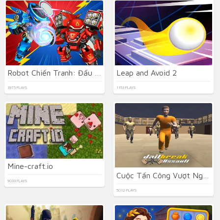
Robot Chiến Tranh: Đấu Trường Máy Móc
Leap and Avoid 2
3975 PLAYS
1153 PLAYS
Mine-craft.io
Cuộc Tấn Công Vượt Ngục
9033 PLAYS
5012 PLAYS